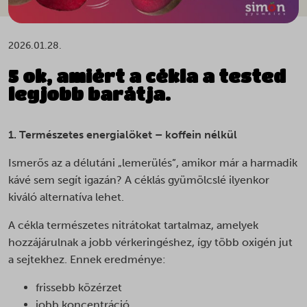
2026.01.28.
5 ok, amiért a cékla a tested
legjobb barátja.
1. Természetes energialöket – koffein nélkül
Ismerős az a délutáni „lemerülés”, amikor már a harmadik
kávé sem segít igazán? A céklás gyümölcslé ilyenkor
kiváló alternatíva lehet.
A cékla természetes nitrátokat tartalmaz, amelyek
hozzájárulnak a jobb vérkeringéshez, így több oxigén jut
a sejtekhez. Ennek eredménye:
frissebb közérzet
jobb koncentráció