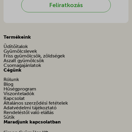
Feliratkozás
sbjs_first_add
_gcl_gb
sbjs_migrations
_pandectes_gdpr
sbjs_session
_vwo_ds
sbjs_udata
_vwo_sn
Termékeink
tk_ai
_vwo_uuid
Üditőitalok
Gyümölcslevek
tk_qs
_vwo_uuid_v2
Friss gyümölcsök, zöldségek
Aszalt gyümölcsök
afrsm-help-beacon-hide
Csomagajánlatok
Cégünk
amp_*
Rólunk
ba_sid*
Blog
Hűségprogram
ba_vid*
Viszonteladók
Kapcsolat
banner_multi_attempt
Általános szerződési fetételek
Adatvédelmi tájékoztató
cart_currency*
Rendeléstől való elállás
Sütik
cfw_cart_hash
Maradjunk kapcsolatban
chatbase_anon_id