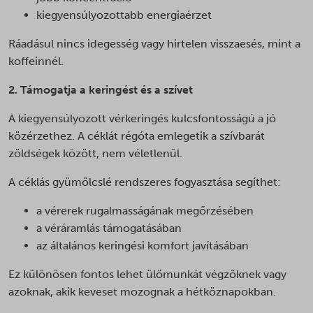
kiegyensúlyozottabb energiaérzet
Ráadásul nincs idegesség vagy hirtelen visszaesés, mint a
koffeinnél.
2. Támogatja a keringést és a szívet
A kiegyensúlyozott vérkeringés kulcsfontosságú a jó
közérzethez. A céklát régóta emlegetik a szívbarát
zöldségek között, nem véletlenül.
A céklás gyümölcslé rendszeres fogyasztása segíthet:
a vérerek rugalmasságának megőrzésében
a véráramlás támogatásában
az általános keringési komfort javításában
Ez különösen fontos lehet ülőmunkát végzőknek vagy
azoknak, akik keveset mozognak a hétköznapokban.