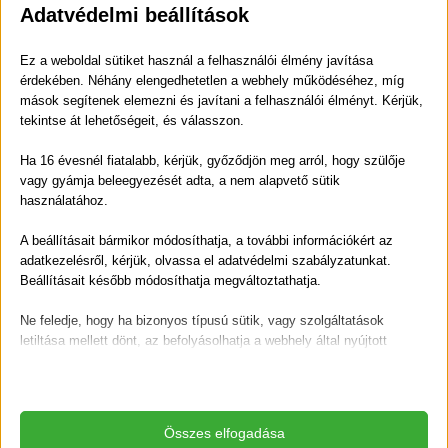
Adatvédelmi beállítások
változatos vitaminbevitelhez juthatsz
antioxidánsok támogatják a sejtek védelmét
Ez a weboldal sütiket használ a felhasználói élmény javítása
érdekében. Néhány elengedhetetlen a webhely működéséhez, míg
az íz kiegyensúlyozott, nem tolakodó
mások segítenek elemezni és javítani a felhasználói élményt. Kérjük,
tekintse át lehetőségeit, és válasszon.
Ez különösen jó hír azoknak, akik „nem rajonganak” a
cékla ízéért, mégis szeretnék élvezni az előnyeit.
Ha 16 évesnél fiatalabb, kérjük, győződjön meg arról, hogy szülője
vagy gyámja beleegyezését adta, a nem alapvető sütik
5. Meglepően finom – még a kétkedőknek is
használatához.
Talán ez a leggyakoribb mondat: „Én nem szeretem a
A beállításait bármikor módosíthatja, a további információkért az
céklát.”
adatkezelésről, kérjük, olvassa el adatvédelmi szabályzatunkat.
Beállításait később módosíthatja megváltoztathatja.
És aztán jön az első korty… és a meglepetés.
Ne feledje, hogy ha bizonyos típusú sütik, vagy szolgáltatások
Almával vagy répával párosítva a cékla:
letiltása mellett dönt, az befolyásolhatja a webhely által nyújtott
élményét és az általunk kínált szolgáltatásokat.
enyhén édeskés
frissítő
Alapvető
kifejezetten jól iható
Az alapvető sütik és szolgáltatások biztosítják az oldal megfelelő
Összes elfogadása