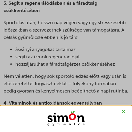
3. Segít a regenerálódásban és a fáradtság
csökkentésében
Sportolás után, hosszú nap végén vagy egy stresszesebb
időszakban a szervezetnek szüksége van támogatásra. A
céklás gyümölcslé ebben is jó társ:
ásványi anyagokat tartalmaz
segíti az izmok regenerációját
hozzájárulhat a fáradtságérzet csökkenéséhez
Nem véletlen, hogy sok sportoló edzés előtt vagy után is
előszeretettel fogyaszt céklát – folyékony formában
pedig gyorsan és kényelmesen beépíthető a napi rutinba.
4. Vitaminok és antioxidánsok egyensúlyban
×
A céklás gyümölcslevek egyik nagy előnye, hogy nem
önmagában a cékla dominál, hanem harmonikusan
keveredik más gyümölcsökkel. Ennek köszönhetően: