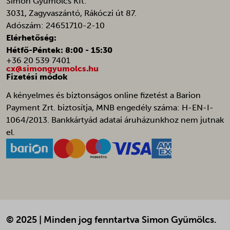
Simon Gyümölcs Kft.
galleryGoodAppsCurrentShownPerMonth
3031, Zagyvaszántó, Rákóczi út 87.
galleryGoodAppsPerDayNew
Adószám: 24651710-2-10
Elérhetőség:
galleryGoodAppsStartDatePerDay
Hétfő-Péntek: 8:00 - 15:30
galleryGoodAppsStartDatePerMonth
+36 20 539 7401
cx@simongyumolcs.hu
i18next
Fizetési módok
litespeed_qc_hide_banner
A kényelmes és biztonságos online fizetést a Barion
localization
Payment Zrt. biztosítja, MNB engedély száma: H-EN-I-
omnisend-form-69fa234ac2dcd9c131684011-version-selected
1064/2013. Bankkártyád adatai áruházunkhoz nem jutnak
el.
optimize_uuid
orderdisplay_v
ot_tik_tok_utm_campaign
ot_tik_tok_utm_source
pbid
perf_*
© 2025 | Minden jog fenntartva Simon Gyümölcs.
public,max-age