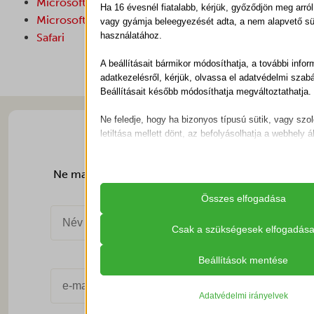
Microsoft Internet Explorer
Ha 16 évesnél fiatalabb, kérjük, győződjön meg arról
Microsoft Edge
vagy gyámja beleegyezését adta, a nem alapvető sü
használatához.
Safari
A beállításait bármikor módosíthatja, a további infor
adatkezelésről, kérjük, olvassa el adatvédelmi szab
Beállításait később módosíthatja megváltoztathatja.
Ne feledje, hogy ha bizonyos típusú sütik, vagy szo
letiltása mellett dönt, az befolyásolhatja a webhely ál
Iratkozzon fel
élményét és az általunk kínált szolgáltatásokat.
hírlevelünkre
Ne maradjon le a legjobb akciókról és
Alapvető
aktuális ajánlatainkról!
Az alapvető sütik és szolgáltatások biztosítják az
Összes elfogadása
működéséhez. Ezek a sütik és szolgáltatások a
igénylik a felhasználó hozzájárulását.
Csak a szükségesek elfogadás
Részletek megjelenítése
Beállítások mentése
Statisztikai
__cvg_session
A statisztikai sütik és szolgáltatások felhasználá
gyűjtenek, amelyek lehetővé teszik számunkra, h
Adatvédelmi irányelvek
_gat_ua-*
nyerjünk abba, hogyan lépnek kapcsolatba látogat