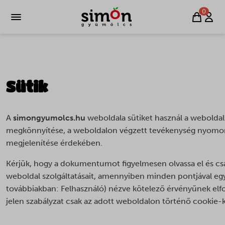
0
Sütik
A
simongyumolcs.hu
weboldala sütiket használ a webolda
megkönnyítése, a weboldalon végzett tevékenység nyomon 
megjelenítése érdekében.
Kérjük, hogy a dokumentumot figyelmesen olvassa el és cs
weboldal szolgáltatásait, amennyiben minden pontjával egy
továbbiakban: Felhasználó) nézve kötelező érvényűnek elfog
jelen szabályzat csak az adott weboldalon történő cookie-