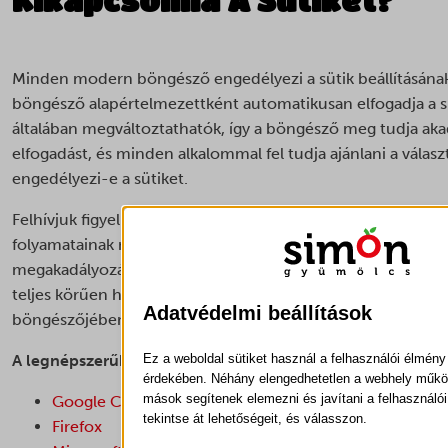
Kikapcsolnia A Sütiket?
Minden modern böngésző engedélyezi a sütik beállításának 
böngésző alapértelmezettként automatikusan elfogadja a sü
általában megváltoztathatók, így a böngésző meg tudja ak
elfogadást, és minden alkalommal fel tudja ajánlani a válas
engedélyezi-e a sütiket.
Felhívjuk figyelmét, hogy mivel a sütik célja weboldalunk 
folyamatainak megkönnyítése vagy lehetővé tétele, a cook
megakadályozása vagy törlése miatt előfordulhat, hogy ne
teljes körűen használni, illetve hogy a weboldal a tervezet
Adatvédelmi beállítások
böngészőjében.
Ez a weboldal sütiket használ a felhasználói élmény
A legnépszerűbb böngészők süti beállításairól az alábbi 
érdekében. Néhány elengedhetetlen a webhely műk
mások segítenek elemezni és javítani a felhasználói
Google Chrome
tekintse át lehetőségeit, és válasszon.
Firefox