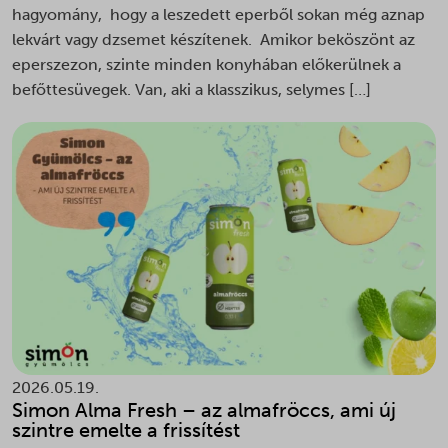
hagyomány, hogy a leszedett eperből sokan még aznap
i18next
lekvárt vagy dzsemet készítenek. Amikor beköszönt az
litespeed_qc_hide_banner
eperszezon, szinte minden konyhában előkerülnek a
localization
befőttesüvegek. Van, aki a klasszikus, selymes […]
omnisend-form-69fa234ac2dcd9c131684011-version-selected
optimize_uuid
orderdisplay_v
ot_tik_tok_utm_campaign
ot_tik_tok_utm_source
pbid
perf_*
public,max-age
s_epac
2026.05.19.
SL_GWPT_Show_Hide_tmp
Simon Alma Fresh – az almafröccs, ami új
SLO_G_WPT_TO
szintre emelte a frissítést