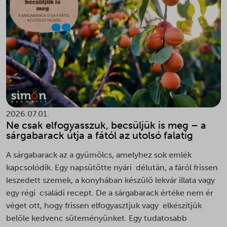
2026.07.01.
Ne csak elfogyasszuk, becsüljük is meg – a
sárgabarack útja a fától az utolsó falatig
A sárgabarack az a gyümölcs, amelyhez sok emlék
kapcsolódik. Egy napsütötte nyári délután, a fáról frissen
leszedett szemek, a konyhában készülő lekvár illata vagy
egy régi családi recept. De a sárgabarack értéke nem ér
véget ott, hogy frissen elfogyasztjuk vagy elkészítjük
belőle kedvenc süteményünket. Egy tudatosabb