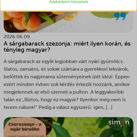
gyűjtenek, amelyek lehetővé teszik számunkra, hogy betekintést
Adatvédelmi irányelvek
_gat_ua-*
nyerjünk abba, hogyan lépnek kapcsolatba látogatóink a
weboldalunkkal.
_hjsession_*
Részletek megjelenítése
_lscache_vary
Marketing
_vis_opt_s
2026.06.09.
_clsk
A marketing szolgáltatásokat harmadik fél hirdetői vagy kiadói
_vis_opt_test_cookie
A sárgabarack szezonja: miért ilyen korán, és
használják személyre szabott hirdetések megjelenítésére. Ezt a
_ga
tényleg magyar?
látogatók nyomon követésével teszik meg különböző
cookieconsent_status
weboldalakon.
_ga_*
A sárgabarack az egyik legjobban várt nyári gyümölcs.
ct-ultimate-gdpr-cookie
Részletek megjelenítése
_gac_ua-*
Illatos, zamatos, és sokak számára a gyerekkori lekvárok,
ct-ultimate-gdpr-cookie-level
Egyéb szolgáltatások
_gat_gtag_ua_*
befőttek és nagymama süteményeinek ízét idézi. Éppen
_clck
Ez a kategória minden olyan sütit, domaint és szolgáltatást
googtrans
_gid
ezért minden évben sok kérdés érkezik hozzánk, amikor
magában foglal, amelyek nem tartoznak a megadott kategóriákba,
_fbc
ISCHECKURLRISK
vagy amelyeket nem kategorizáltak.
megjelennek az első szemek a pulton. A leggyakoribb
_hjsessionuser_*
_fbp
Részletek megjelenítése
omLastFilled
talán ez:„Biztos, hogy ez magyar? Ilyenkor még nem is
_shopify_s
_gac_*
terem nálunk!” Pedig a válasz egyszerű: igen, […]
omnisendSessionID
_shopify_y
__cvg_sid
_gcl_au
PHPSESSID
ajs_anonymous_id
__cvg_uid
_gcl_aw
sessionId
last_pys_landing_page
__kla_id
_gcl_gs
swym-session-id