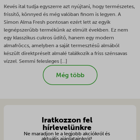
SLO_GWPT_Show_Hide_tmp
Kevés ital tudja egyszerre azt nyújtani, hogy természetes,
SLO_wptGlobTipTmp
frissítő, könnyed és még valóban finom is legyen. A
ssm_au_c
Simon Alma Fresh pontosan ezért lett az egyik
legnépszerűbb termékünk az elmúlt években. Ez nem
SWG_CS_HTTPS_1
egy klasszikus cukros üdítő, hanem egy modern
swg_https_a2bc
almafröccs, amelyben a saját termesztésű almából
swym-pid
készült direktpréselt almalé találkozik a friss szénsavas
ttcsid
vízzel. Semmi felesleges […]
ttcsid_C8K7GITMP02EUPVMHU20
Még több
ttcsid_CD4324JC77U9UGLCUOG0
ucp_tabs
wz-customer-ip
wzcookie
X-SIG-HTTPS-Umbrella-SAML
Iratkozzon fel
hírlevelünkre
Ne maradjon le a legjobb akciókról és
aktuális ajánlatainkról!