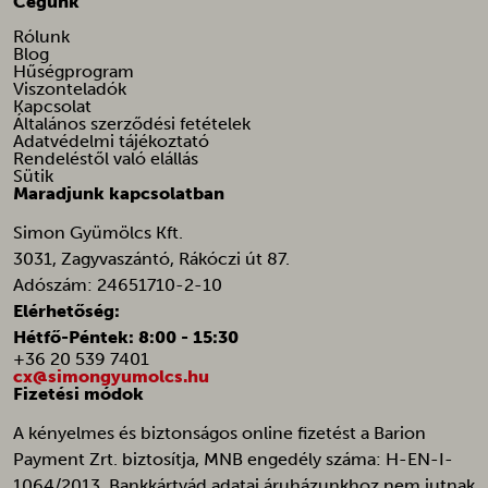
Cégünk
Rólunk
Blog
Hűségprogram
Viszonteladók
Kapcsolat
Általános szerződési fetételek
Adatvédelmi tájékoztató
Rendeléstől való elállás
Sütik
Maradjunk kapcsolatban
Simon Gyümölcs Kft.
3031, Zagyvaszántó, Rákóczi út 87.
Adószám: 24651710-2-10
Elérhetőség:
Hétfő-Péntek: 8:00 - 15:30
+36 20 539 7401
cx@simongyumolcs.hu
Fizetési módok
A kényelmes és biztonságos online fizetést a Barion
Payment Zrt. biztosítja, MNB engedély száma: H-EN-I-
1064/2013. Bankkártyád adatai áruházunkhoz nem jutnak