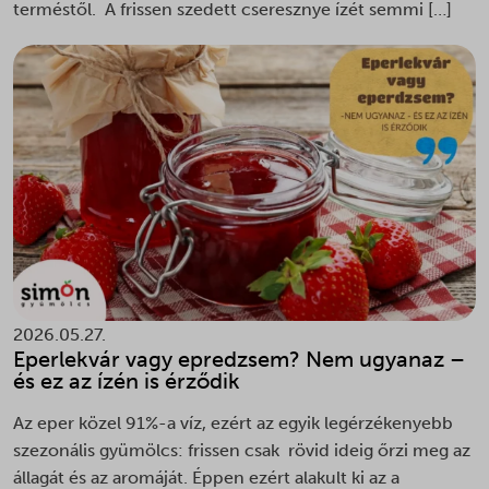
terméstől. A frissen szedett cseresznye ízét semmi […]
tk_ai
_vwo_uuid
tk_qs
_vwo_uuid_v2
afrsm-help-beacon-hide
amp_*
ba_sid*
ba_vid*
banner_multi_attempt
cart_currency*
cfw_cart_hash
2026.05.27.
chatbase_anon_id
Eperlekvár vagy epredzsem? Nem ugyanaz –
galleryGoodAppsCurrentShownPerMonth
és ez az ízén is érződik
galleryGoodAppsPerDayNew
Az eper közel 91%-a víz, ezért az egyik legérzékenyebb
galleryGoodAppsStartDatePerDay
szezonális gyümölcs: frissen csak rövid ideig őrzi meg az
galleryGoodAppsStartDatePerMonth
állagát és az aromáját. Éppen ezért alakult ki az a