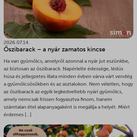
2026.07.14.
Őszibarack – a nyár zamatos kincse
Ha van gyümölcs, amelyről azonnal a nyár jut eszünkbe,
az biztosan az őszibarack. Napérlelte édessége, lédús
húsa és jellegzetes illata minden évben várva várt vendég
a gyümölcsösökben és az asztalokon. Nem véletlen, hogy
az őszibarack az egyik legkedveltebb nyári gyümölcs,
amely nemcsak frissen fogyasztva finom, hanem
számtalan étel alapanyagaként is megállja a helyét. Miért
érdemes […]