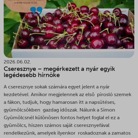
last_pysTrafficSource
__ra
_pin_unauth
woocommerce_cart_hash
mailchimp_landing_site
__ralv
_tt_enable_cookie
woocommerce_items_in_cart
page-views
__v_anl__u__
_ttp
woocommerce_recently_viewed
pys_first_visit
__v_vrep__t_d__
mailchimp_email_id
wordpress_logged_in_*
pys_landing_page
_adtik
mailchimp_user_email
wordpress_test_cookie
pys_start_session
_adtilst
mailchimp.cart.current_email
wp_woocommerce_session_*
pysAddToCartFragmentId
2026.06.02.
_adtkfc_WrNSBw
mailchimp.cart.previous_email
wp-settings-*
Cseresznye – megérkezett a nyár egyik
pysTrafficSource
_adtkfo_WrNSBw
legédesebb hírnöke
optiMonkClient
wp-settings-time-*
sbjs_current
_adts
optiMonkClientId
ywsl_wp_session
A cseresznye sokak számára egyet jelent a nyár
sbjs_current_add
_dd_s
kezdetével. Amikor megjelennek az első pirosló szemek
mhcookie
sbjs_first
_gcl_ag
a fákon, tudjuk, hogy hamarosan itt a napsütéses,
sbjs_first_add
gyümölcsökben gazdag időszak. Nálunk a Simon
_gcl_gb
Gyümölcsnél különösen fontos helyet foglal el ez a
sbjs_migrations
_pandectes_gdpr
gyümölcs, hiszen számos saját cseresznyefával
sbjs_session
_vwo_ds
rendelkezünk, amelyek ilyenkor roskadoznak a zamatos
sbjs_udata
_vwo_sn