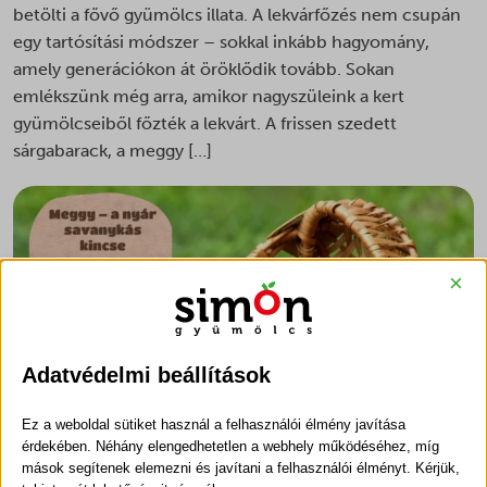
betölti a fővő gyümölcs illata. A lekvárfőzés nem csupán
egy tartósítási módszer – sokkal inkább hagyomány,
amely generációkon át öröklődik tovább. Sokan
emlékszünk még arra, amikor nagyszüleink a kert
gyümölcseiből főzték a lekvárt. A frissen szedett
sárgabarack, a meggy […]
×
Adatvédelmi beállítások
Ez a weboldal sütiket használ a felhasználói élmény javítása
érdekében. Néhány elengedhetetlen a webhely működéséhez, míg
mások segítenek elemezni és javítani a felhasználói élményt. Kérjük,
2026.06.16.