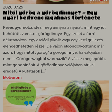
2026.07.29.
Mitől görög a görögdinnye? – Egy
nyári kedvenc izgalmas története
Kevés gyümölcs idézi meg annyira a nyarat, mint egy jól
behűtött, zamatos görögdinnye. Egy szelet a forró
délutánokon, egy családi piknik vagy egy kerti grillezés
elengedhetetlen része. De vajon elgondolkodtunk már
azon, hogy mitől „görög” a görögdinnye, ha valójában
nem is Görögországból származik? A válasz meglepőbb,
mint gondolnánk. A görögdinnye valójában afrikai
eredetű A kutatások […]
Elolvasom