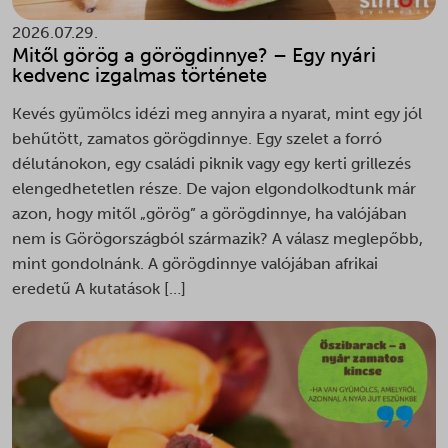
2026.07.29.
Mitől görög a görögdinnye? – Egy nyári
kedvenc izgalmas története
Kevés gyümölcs idézi meg annyira a nyarat, mint egy jól
behűtött, zamatos görögdinnye. Egy szelet a forró
délutánokon, egy családi piknik vagy egy kerti grillezés
elengedhetetlen része. De vajon elgondolkodtunk már
azon, hogy mitől „görög” a görögdinnye, ha valójában
nem is Görögországból származik? A válasz meglepőbb,
mint gondolnánk. A görögdinnye valójában afrikai
eredetű A kutatások […]