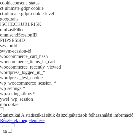
cookieconsent_status
ct-ultimate-gdpr-cookie
ct-ultimate-gdpr-cookie-level
googtrans
ISCHECKURLRISK
omLastFilled
omnisendSessionID
PHPSESSID
sessionId
swym-session-id
woocommerce_cart_hash
woocommerce_items_in_cart
woocommerce_recently_viewed
wordpress_logged_in_*
wordpress_test_cookie
wp_woocommerce_session_*
wp-settings-*
wp-settings-time-*
ywsl_wp_session
mhcookie
Statisztikai
A statisztikai sütik és szolgáltatások felhasználási inform
Részletek megjelenítése
_clsk
_ga