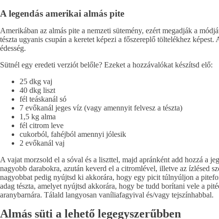
A legendás amerikai almás pite
Amerikában az almás pite a nemzeti sütemény, ezért megadják a módját az
tészta ugyanis csupán a keretet képezi a főszereplő töltelékhez képes
édesség.
Sütnél egy eredeti verziót belőle? Ezeket a hozzávalókat készítsd elő:
25 dkg vaj
40 dkg liszt
fél teáskanál só
7 evőkanál jeges víz (vagy amennyit felvesz a tészta)
1,5 kg alma
fél citrom leve
cukorból, fahéjból amennyi jólesik
2 evőkanál vaj
A vajat morzsold el a sóval és a liszttel, majd apránként add hozzá a 
nagyobb darabokra, azután keverd el a citromlével, illetve az ízlésed s
nagyobbat pedig nyújtsd ki akkorára, hogy egy picit túlnyúljon a pitefo
adag tészta, amelyet nyújtsd akkorára, hogy be tudd borítani vele a pité
aranybarnára. Tálald langyosan vaníliafagyival és/vagy tejszínhabbal.
Almás süti a lehető legegyszerűbben