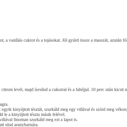
rot, a vaníliás cukrot és a tojásokat. Jól gyúrd össze a masszát, azután 
 citrom levét, majd ízesítsd a cukorral és a fahéjjal. 10 perc után kicsi
agra.
 az egyik kinyújtott tésztát, szurkáld meg egy villával és szórd meg vék
d le a kinyújtott tészta másik felével.
villával finoman szurkáld meg ezt a lapot is.
att süsd aranybarnára.