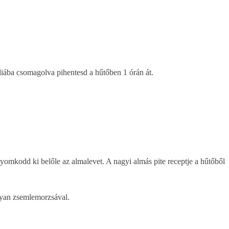
fóliába csomagolva pihentesd a hűtőben 1 órán át.
t nyomkodd ki belőle az almalevet. A nagyi almás pite receptje a hűtőből
onyan zsemlemorzsával.