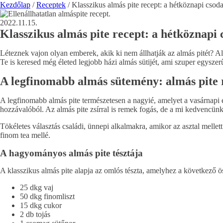
Kezdőlap
/
Receptek
/ Klasszikus almás pite recept: a hétköznapi csod
2022.11.15.
Klasszikus almás pite recept: a hétköznapi 
Léteznek vajon olyan emberek, akik ki nem állhatják az almás pitét? Al
Te is keresed még életed legjobb házi almás sütijét, ami szuper egysz
A legfinomabb almás sütemény: almás pite 
A legfinomabb almás pite természetesen a nagyié, amelyet a vasárnapi 
hozzávalóból. Az almás pite zsírral is remek fogás, de a mi kedvencünk a
Tökéletes választás családi, ünnepi alkalmakra, amikor az asztal mellet
finom tea mellé.
A hagyományos almás pite tésztája
A klasszikus almás pite alapja az omlós tészta, amelyhez a következő ö
25 dkg vaj
50 dkg finomliszt
15 dkg cukor
2 db tojás