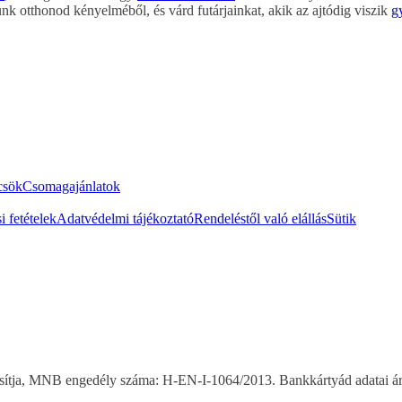
ünk otthonod kényelméből, és várd futárjainkat, akik az ajtódig viszik
g
csök
Csomagajánlatok
i fetételek
Adatvédelmi tájékoztató
Rendeléstől való elállás
Sütik
ztosítja, MNB engedély száma: H-EN-I-1064/2013. Bankkártyád adatai á