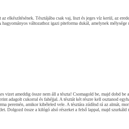
 elkészítésének. Tésztájába csak vaj, liszt és jeges víz kerül, az ered
t. A hagyományos változathoz igazi piteforma dukál, amelynek mélysége
jeges vizet ameddig össze nem áll a tészta! Csomagold be, majd dobd be 
zerint adagolt cukorral és fahéjjal. A tésztát két részre kell osztanod 
rma peremén, amikor kibéleled vele. A tésztára zúdítsd rá az almát, mor
det. Dolgozd össze a kilógó alsó részeket a felső lappal, majd szurkáld 