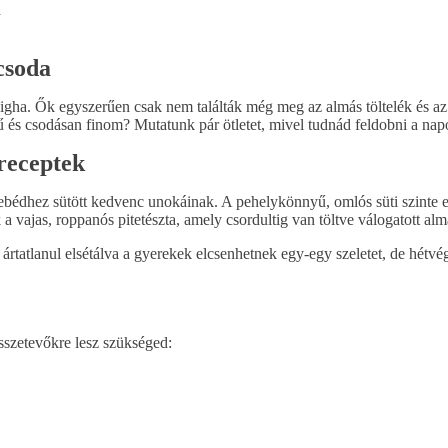
a
csoda
igha. Ők egyszerűen csak nem találták még meg az almás töltelék és az o
erű és csodásan finom? Mutatunk pár ötletet, mivel tudnád feldobni a n
receptek
ebédhez sütött kedvenc unokáinak. A pehelykönnyű, omlós süti szinte el
 vajas, roppanós pitetészta, amely csordultig van töltve válogatott almá
t ártatlanul elsétálva a gyerekek elcsenhetnek egy-egy szeletet, de hétv
sszetevőkre lesz szükséged: