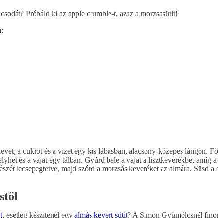
csodát? Próbáld ki az apple crumble-t, azaz a morzsasütit!
;
mlevet, a cukrot és a vizet egy kis lábasban, alacsony-közepes lángon.
pelyhet és a vajat egy tálban. Gyúrd bele a vajat a lisztkeverékbe, amíg
részét lecsepegtetve, majd szórd a morzsás keveréket az almára. Süsd a
stől
t
, esetleg készítenél egy
almás kevert sütit
? A Simon Gyümölcsnél finom,