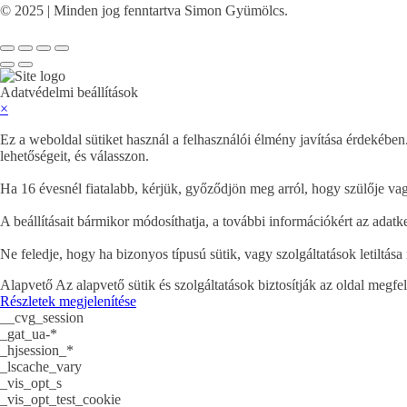
© 2025 | Minden jog fenntartva Simon Gyümölcs.
Adatvédelmi beállítások
×
Ez a weboldal sütiket használ a felhasználói élmény javítása érdekébe
lehetőségeit, és válasszon.
Ha 16 évesnél fiatalabb, kérjük, győződjön meg arról, hogy szülője va
A beállításait bármikor módosíthatja, a további információkért az adatk
Ne feledje, hogy ha bizonyos típusú sütik, vagy szolgáltatások letiltása 
Alapvető
Az alapvető sütik és szolgáltatások biztosítják az oldal megf
Részletek megjelenítése
__cvg_session
_gat_ua-*
_hjsession_*
_lscache_vary
_vis_opt_s
_vis_opt_test_cookie