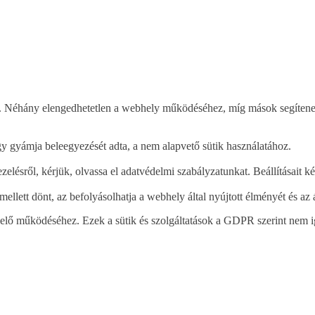
n. Néhány elengedhetetlen a webhely működéséhez, míg mások segítenek e
gy gyámja beleegyezését adta, a nem alapvető sütik használatához.
ezelésről, kérjük, olvassa el adatvédelmi szabályzatunkat. Beállításait 
mellett dönt, az befolyásolhatja a webhely által nyújtott élményét és az á
elelő működéséhez. Ezek a sütik és szolgáltatások a GDPR szerint nem i