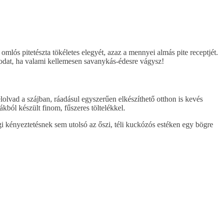
mlós pitetészta tökéletes elegyét, azaz a mennyei almás pite receptjét.
apodat, ha valami kellemesen savanykás-édesre vágysz!
olvad a szájban, ráadásul egyszerűen elkészíthető otthon is kevés
kból készült finom, fűszeres töltelékkel.
égi kényeztetésnek sem utolsó az őszi, téli kuckózós estéken egy bögre