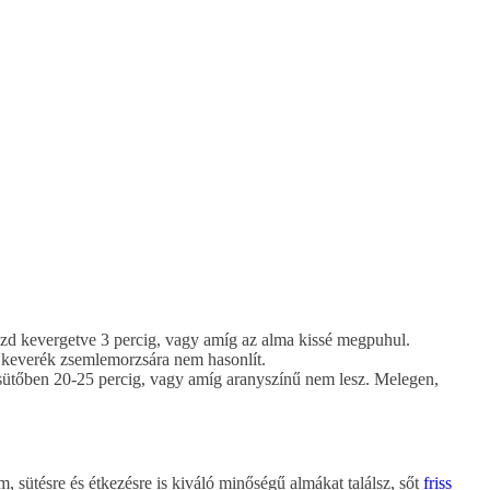
 Főzd kevergetve 3 percig, vagy amíg az alma kissé megpuhul.
 a keverék zsemlemorzsára nem hasonlít.
 sütőben 20-25 percig, vagy amíg aranyszínű nem lesz. Melegen,
 sütésre és étkezésre is kiváló minőségű almákat találsz, sőt
friss