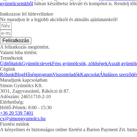
gyümölcseinkből
bátran készíthetsz lekvárt és kompótot is. Rendelj től
Iratkozzon fel hírlevelünkre
Ne maradjon le a legjobb akciókról és aktuális ajánlatainkról!
Feliratkozás
A feliratkozás megtörtént.
Valami hiba történt.
Termékeink
Üditőitalok
Gyümölcslevek
Friss gyümölcsök, zöldségek
Aszalt gyümöl
Cégünk
Rólunk
Blog
Hűségprogram
Viszonteladók
Kapcsolat
Általános szerződés
Maradjunk kapcsolatban
Simon Gyümölcs Kft.
3031, Zagyvaszántó, Rákóczi út 87.
Adószám: 24651710-2-10
Elérhetőség:
Hétfő-Péntek: 8:00 - 15:30
+36 20 539 7401
cx@simongyumolcs.hu
Fizetési módok
A kényelmes és biztonságos online fizetést a Barion Payment Zrt. bi