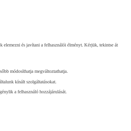
lemezni és javítani a felhasználói élményt. Kérjük, tekintse át
később módosíthatja megváltoztathatja.
ltalunk kínált szolgáltatásokat.
génylik a felhasználó hozzájárulását.