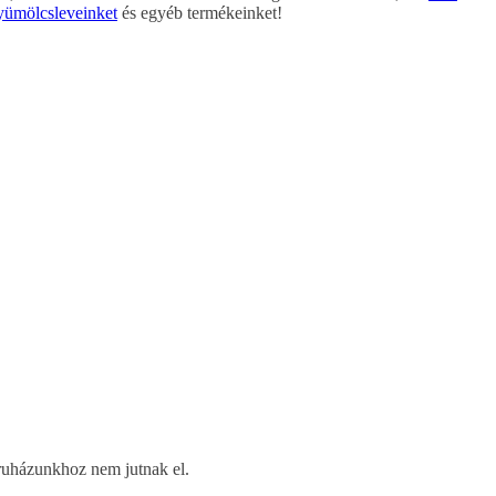
yümölcsleveinket
és egyéb termékeinket!
ruházunkhoz nem jutnak el.