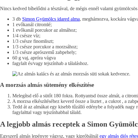
Nincs kedved bíbelődni a tésztával, de mégis ennél valami gyümölcsös 
3 db
Simon Gyümölcs idared alma
, meghámozva, kockára vágva
1 evőkanál citromlé;
1 evőkanál porcukor az almához;
1/4 csésze víz;
1/3 csésze finomliszt;
1/3 csésze porcukor a morzsához;
1/3 csésze aprószemű zabpehely;
60 g vaj, apróra vágva
fagylalt és/vagy tejszínhab a tálaláshoz.
A morzsás almás sütemény elkészítése
Melegítsd elő a sütőt 180 fokra. Rottyantsd össze almát, a citro
A morzsa elkészítéséhez keverd össze a lisztet , a cukrot , a zab
Tedd át az almákat egy kisebb tűzálló edénybe a folyadék nagy 
fagylalttal vagy tejszínhabbal tálald.
A legjobb almás receptek a Simon Gyümölc
Egyszerű almás lepényre vágysz, vagy kipróbálnál
egy almás diós rétes