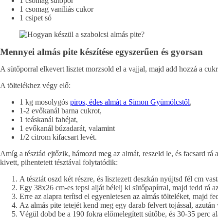
1 csomag sütőpor
1 csomag vaníliás cukor
1 csipet só
Mennyei almás pite készítése egyszerűen és gyorsan
A sütőporral elkevert lisztet morzsold el a vajjal, majd add hozzá a cuk
A töltelékhez végy elő:
1 kg mosolygós
piros, édes almát a Simon Gyümölcstől
,
1-2 evőkanál barna cukrot,
1 teáskanál fahéjat,
1 evőkanál búzadarát, valamint
1/2 citrom kifacsart levét.
Amíg a tésztád ejtőzik, hámozd meg az almát, reszeld le, és facsard rá a
kivett, pihentetett tésztával folytatódik:
A tésztát oszd két részre, és lisztezett deszkán nyújtsd fél cm vast
Egy 38x26 cm-es tepsi alját bélelj ki sütőpapírral, majd tedd rá
Erre az alapra terítsd el egyenletesen az almás tölteléket, majd fed
Az almás pite tetejét kend meg egy darab felvert tojással, azután 
Végül dobd be a 190 fokra előmelegített sütőbe, és 30-35 perc al