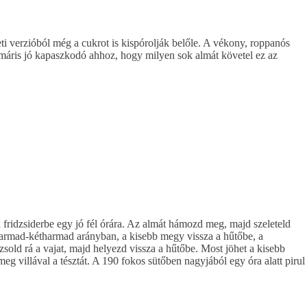
eti verzióból még a cukrot is kispórolják belőle. A vékony, roppanós
 máris jó kapaszkodó ahhoz, hogy milyen sok almát követel ez az
a fridzsiderbe egy jó fél órára. Az almát hámozd meg, majd szeleteld
egyharmad-kétharmad arányban, a kisebb megy vissza a hűtőbe, a
zsold rá a vajat, majd helyezd vissza a hűtőbe. Most jöhet a kisebb
meg villával a tésztát. A 190 fokos sütőben nagyjából egy óra alatt pirul