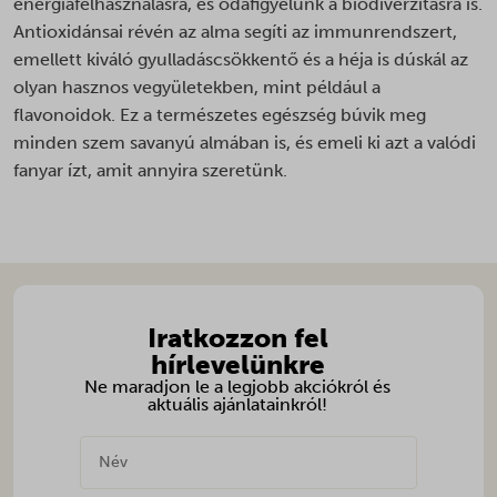
weboldalunkkal.
energiafelhasználásra, és odafigyelünk a biodiverzitásra is.
_hjsession_*
Részletek megjelenítése
Antioxidánsai révén az alma segíti az immunrendszert,
_lscache_vary
emellett kiváló gyulladáscsökkentő és a héja is dúskál az
Marketing
_vis_opt_s
_clsk
olyan hasznos vegyületekben, mint például a
A marketing szolgáltatásokat harmadik fél hirdetői vagy kiadói
_vis_opt_test_cookie
használják személyre szabott hirdetések megjelenítésére. Ezt a
flavonoidok. Ez a természetes egészség búvik meg
_ga
látogatók nyomon követésével teszik meg különböző
cookieconsent_status
minden szem savanyú almában is, és emeli ki azt a valódi
weboldalakon.
_ga_*
fanyar ízt, amit annyira szeretünk.
ct-ultimate-gdpr-cookie
Részletek megjelenítése
_gac_ua-*
ct-ultimate-gdpr-cookie-level
Egyéb szolgáltatások
_gat_gtag_ua_*
_clck
Ez a kategória minden olyan sütit, domaint és szolgáltatást
googtrans
_gid
magában foglal, amelyek nem tartoznak a megadott kategóriákba,
_fbc
ISCHECKURLRISK
vagy amelyeket nem kategorizáltak.
_hjsessionuser_*
_fbp
Részletek megjelenítése
omLastFilled
_shopify_s
Iratkozzon fel
_gac_*
omnisendSessionID
hírlevelünkre
_shopify_y
__cvg_sid
_gcl_au
PHPSESSID
Ne maradjon le a legjobb akciókról és
ajs_anonymous_id
__cvg_uid
aktuális ajánlatainkról!
_gcl_aw
sessionId
last_pys_landing_page
__kla_id
_gcl_gs
swym-session-id
last_pysTrafficSource
__ra
_pin_unauth
woocommerce_cart_hash
mailchimp_landing_site