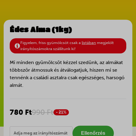
Édes Alma (1kg)
Figyelem, friss gyümölcsöt csak a
listában
megjelölt
irányítószámokra szállítunk ki!
Mi minden gyümölcsöt kézzel szedünk, az almákat
többször átmossuk és átválogatjuk, hiszen mi se
tennénk a családi asztalra csak egészséges, harsogó
almát.
780 Ft
990 Ft
- 21%
Ellenőrzés