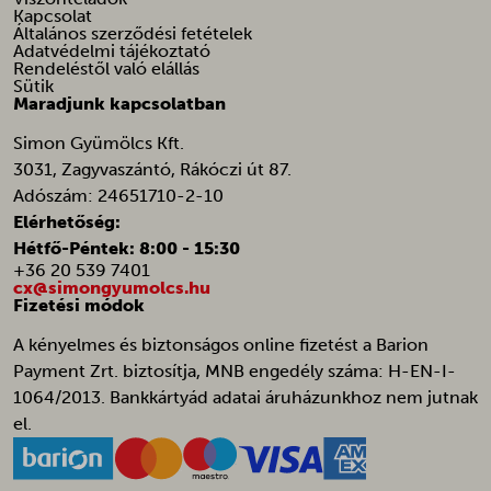
Kapcsolat
tk_qs
_vwo_uuid_v2
Általános szerződési fetételek
Adatvédelmi tájékoztató
afrsm-help-beacon-hide
Rendeléstől való elállás
Sütik
amp_*
Maradjunk kapcsolatban
ba_sid*
Simon Gyümölcs Kft.
ba_vid*
3031, Zagyvaszántó, Rákóczi út 87.
banner_multi_attempt
Adószám: 24651710-2-10
Elérhetőség:
cart_currency*
Hétfő-Péntek: 8:00 - 15:30
cfw_cart_hash
+36 20 539 7401
cx@simongyumolcs.hu
chatbase_anon_id
Fizetési módok
galleryGoodAppsCurrentShownPerMonth
A kényelmes és biztonságos online fizetést a Barion
galleryGoodAppsPerDayNew
Payment Zrt. biztosítja, MNB engedély száma: H-EN-I-
1064/2013. Bankkártyád adatai áruházunkhoz nem jutnak
galleryGoodAppsStartDatePerDay
el.
galleryGoodAppsStartDatePerMonth
i18next