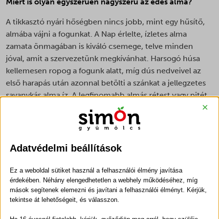
Miért is olyan egyszerűen nagyszerű az édes alma?
A tikkasztó nyári hőségben nincs jobb, mint egy hűsítő,
almába vájni a fogunkat. A Nap érlelte, ízletes alma
zamata önmagában is kiváló csemege, telve minden
jóval, amit a szervezetünk megkívánhat. Harsogó húsa
kellemesen ropog a fogunk alatt, míg dús nedveivel az
első harapás után azonnal betölti a szánkat a jellegzetes
savanykás alma íz. A legfinomabb almás rétest vagy pitét
×
is kifejezetten a fanyar alma karaktere teszi
ellenállhatatlanná, mártásokhoz, húsok mellé vagy
kompótban is gyakran ezt részesítjük előnyben.
Adatvédelmi beállítások
A házinénik kedvence!
Ez a weboldal sütiket használ a felhasználói élmény javítása
Sastelki gyümölcsösünkben 1994 óta termesztünk
érdekében. Néhány elengedhetetlen a webhely működéséhez, míg
különféle alma fajtákat. A gondos nevelést segíti a
mások segítenek elemezni és javítani a felhasználói élményt. Kérjük,
levélanalízis, melynek hála mindig pontosan a fák
tekintse át lehetőségeit, és válasszon.
szükséglete szerint tudjuk táplálni, illetve a