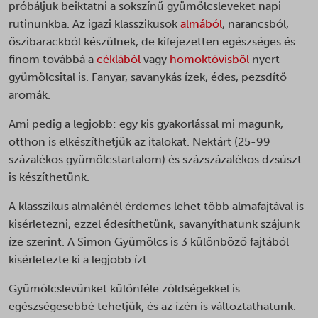
próbáljuk beiktatni a sokszínű gyümölcsleveket napi
rutinunkba. Az igazi klasszikusok
almából
, narancsból,
őszibarackból készülnek, de kifejezetten egészséges és
finom továbbá a
céklából
vagy
homoktövisből
nyert
gyümölcsital is. Fanyar, savanykás ízek, édes, pezsdítő
aromák.
Ami pedig a legjobb: egy kis gyakorlással mi magunk,
otthon is elkészíthetjük az italokat. Nektárt (25-99
százalékos gyümölcstartalom) és százszázalékos dzsúszt
is készíthetünk.
A klasszikus almalénél érdemes lehet több almafajtával is
kisérletezni, ezzel édesíthetünk, savanyíthatunk szájunk
íze szerint. A Simon Gyümölcs is 3 különböző fajtából
kisérletezte ki a legjobb ízt.
Gyümölcslevünket különféle zöldségekkel is
egészségesebbé tehetjük, és az ízén is változtathatunk.