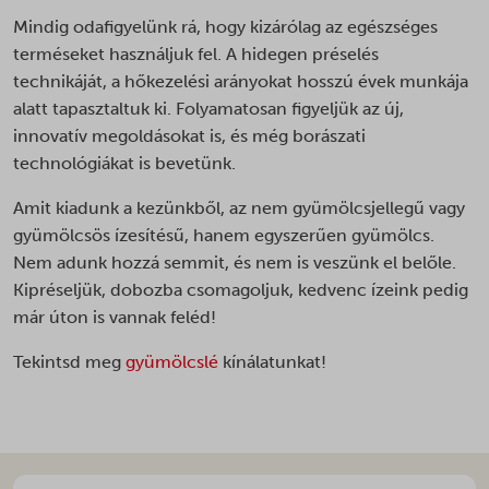
ba_vid*
Mindig odafigyelünk rá, hogy kizárólag az egészséges
banner_multi_attempt
terméseket használjuk fel. A hidegen préselés
technikáját, a hőkezelési arányokat hosszú évek munkája
cart_currency*
alatt tapasztaltuk ki. Folyamatosan figyeljük az új,
cfw_cart_hash
innovatív megoldásokat is, és még borászati
chatbase_anon_id
technológiákat is bevetünk.
galleryGoodAppsCurrentShownPerMonth
Amit kiadunk a kezünkből, az nem gyümölcsjellegű vagy
galleryGoodAppsPerDayNew
gyümölcsös ízesítésű, hanem egyszerűen gyümölcs.
galleryGoodAppsStartDatePerDay
Nem adunk hozzá semmit, és nem is veszünk el belőle.
galleryGoodAppsStartDatePerMonth
Kipréseljük, dobozba csomagoljuk, kedvenc ízeink pedig
már úton is vannak feléd!
i18next
litespeed_qc_hide_banner
Tekintsd meg
gyümölcslé
kínálatunkat!
localization
omnisend-form-69fa234ac2dcd9c131684011-version-selected
optimize_uuid
orderdisplay_v