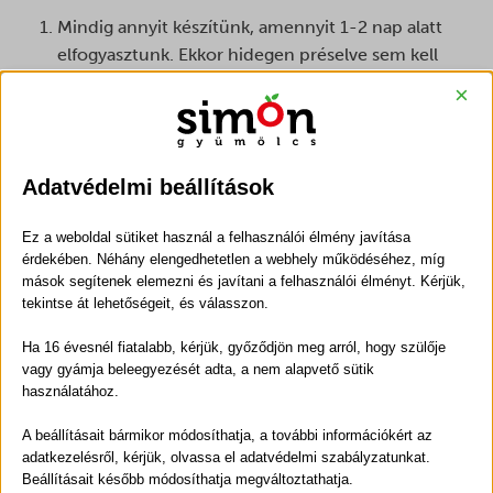
Mindig annyit készítünk, amennyit 1-2 nap alatt
elfogyasztunk. Ekkor hidegen préselve sem kell
tartósítószereket használnunk. Ezt az opciót
×
választva sajnos sokszor kell nekiállnunk, és a
takarítási folyamat sem lesz a kedvencünk.
Ha egy nagyobb mennyiségű házi készítésű
Adatvédelmi beállítások
gyümölcslevet szeretnénk eltenni télire, akkor
használjunk tartósítószert, hőkezeljük, dunsztoljuk.
Ez a weboldal sütiket használ a felhasználói élmény javítása
Ebben a folyamatban viszont csökken a levünk
érdekében. Néhány elengedhetetlen a webhely működéséhez, míg
vitamintartalma. Ne feledkezzünk meg az üvegek
mások segítenek elemezni és javítani a felhasználói élményt. Kérjük,
sterilizálásáról sem!
tekintse át lehetőségeit, és válasszon.
Kisebb mennyiségben le is fagyaszthatjuk a
Ha 16 évesnél fiatalabb, kérjük, győződjön meg arról, hogy szülője
levünket, ez bár lehet tartósítószermentes folyamat,
vagy gyámja beleegyezését adta, a nem alapvető sütik
viszont helyigényes.
használatához.
Természetesen mindez nem jelenti azt, hogy ne tudnánk
A beállításait bármikor módosíthatja, a további információkért az
házi praktikákkal is egészséges, jó minőségű
adatkezelésről, kérjük, olvassa el adatvédelmi szabályzatunkat.
Beállításait később módosíthatja megváltoztathatja.
gyümölcsitalt készíteni.