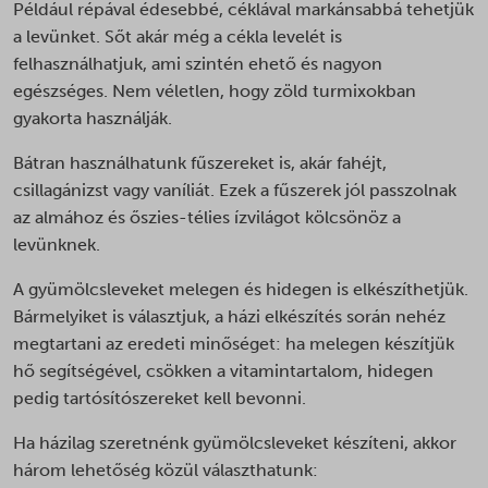
Például répával édesebbé, céklával markánsabbá tehetjük
a levünket. Sőt akár még a cékla levelét is
felhasználhatjuk, ami szintén ehető és nagyon
egészséges. Nem véletlen, hogy zöld turmixokban
gyakorta használják.
Bátran használhatunk fűszereket is, akár fahéjt,
csillagánizst vagy vaníliát. Ezek a fűszerek jól passzolnak
az almához és őszies-télies ízvilágot kölcsönöz a
levünknek.
A gyümölcsleveket melegen és hidegen is elkészíthetjük.
Bármelyiket is választjuk, a házi elkészítés során nehéz
megtartani az eredeti minőséget: ha melegen készítjük
hő segítségével, csökken a vitamintartalom, hidegen
pedig tartósítószereket kell bevonni.
Ha házilag szeretnénk gyümölcsleveket készíteni, akkor
három lehetőség közül választhatunk: