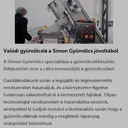
mailchimp.cart.current_email
wp_woocommerce_session_*
pysAddToCartFragmentId
_adtkfc_WrNSBw
mailchimp.cart.previous_email
wp-settings-*
pysTrafficSource
_adtkfo_WrNSBw
optiMonkClient
wp-settings-time-*
sbjs_current
_adts
optiMonkClientId
ywsl_wp_session
sbjs_current_add
_dd_s
mhcookie
sbjs_first
_gcl_ag
Valódi gyümölcslé a Simon Gyümölcs jóvoltából
sbjs_first_add
_gcl_gb
sbjs_migrations
_pandectes_gdpr
A Simon Gyümölcs specialitása a gyümölcslékészítés.
Kifejezetten erre a célra termesztjük a gyümölcsöket.
sbjs_session
_vwo_ds
sbjs_udata
_vwo_sn
Gazdálkodásunk során a legújabb és legmodernebb
tk_ai
rendszereket használjuk, és a környezetre figyelve
_vwo_uuid
tudatosan választottuk ki a termesztett fajtákat. Olyan
tk_qs
_vwo_uuid_v2
technológiai rendszereket is használatba veszünk,
afrsm-help-beacon-hide
amelyekkel ki tudjuk mutatni a levélanalízis során hogy a
amp_*
gyümölcsfáknak mindig a megfelelő tápanyag
ba_sid*
utánpótlást biztosítsuk.