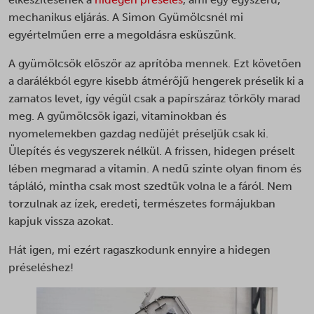
weboldalakon.
_ga_*
mechanikus eljárás. A Simon Gyümölcsnél mi
ct-ultimate-gdpr-cookie
Részletek megjelenítése
_gac_ua-*
egyértelműen erre a megoldásra esküszünk.
ct-ultimate-gdpr-cookie-level
Egyéb szolgáltatások
_gat_gtag_ua_*
_clck
Ez a kategória minden olyan sütit, domaint és szolgáltatást
googtrans
A gyümölcsök először az aprítóba mennek. Ezt követően
_gid
magában foglal, amelyek nem tartoznak a megadott kategóriákba,
_fbc
a darálékból egyre kisebb átmérőjű hengerek préselik ki a
ISCHECKURLRISK
vagy amelyeket nem kategorizáltak.
_hjsessionuser_*
zamatos levet, így végül csak a papírszáraz törköly marad
_fbp
Részletek megjelenítése
omLastFilled
_shopify_s
meg. A gyümölcsök igazi, vitaminokban és
_gac_*
omnisendSessionID
nyomelemekben gazdag nedüjét préseljük csak ki.
_shopify_y
__cvg_sid
_gcl_au
PHPSESSID
Ülepítés és vegyszerek nélkül. A frissen, hidegen préselt
ajs_anonymous_id
__cvg_uid
_gcl_aw
lében megmarad a vitamin. A nedű szinte olyan finom és
sessionId
last_pys_landing_page
__kla_id
tápláló, mintha csak most szedtük volna le a fáról. Nem
_gcl_gs
swym-session-id
last_pysTrafficSource
__ra
torzulnak az ízek, eredeti, természetes formájukban
_pin_unauth
woocommerce_cart_hash
kapjuk vissza azokat.
mailchimp_landing_site
__ralv
_tt_enable_cookie
woocommerce_items_in_cart
page-views
__v_anl__u__
Hát igen, mi ezért ragaszkodunk ennyire a hidegen
_ttp
woocommerce_recently_viewed
pys_first_visit
préseléshez!
__v_vrep__t_d__
mailchimp_email_id
wordpress_logged_in_*
pys_landing_page
_adtik
mailchimp_user_email
wordpress_test_cookie
pys_start_session
_adtilst