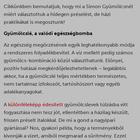
Cikkünkben bemutatjuk, hogy mi a Simon Gyümölcsnél
miért választottuk a hidegen préselést, de házi
praktikákat is megosztunk!
Gyümölcslé, a valódi egészségbomba
Az egészség megőrzésének egyik leghatékonyabb módja
a rendszeres folyadékbevitel. A víz mellett pedig számos
gyümölcs-kombináció közül választhatunk. Előnyei,
pozitív hatásai megkérdőjelezhetetlenek – legalábbis
akkor, ha a gyümölcslé teljes mértékben természetes,
nem tartalmaz ízfokozót, tartósítószert vagy egyéb
adalékanyagokat.
A
különféleképp édesített
gyümölcslevek túlzásba vitt
fogyasztása nem tesz jót, ellentétben a házilag készült,
frissen préselt italokkal. De mi a gond a nagyipari
gyártással? Nos, gyakori példa, hogy a terményekből
kivonják a vizet, amiből megmarad a sűrítmény. Ezzel