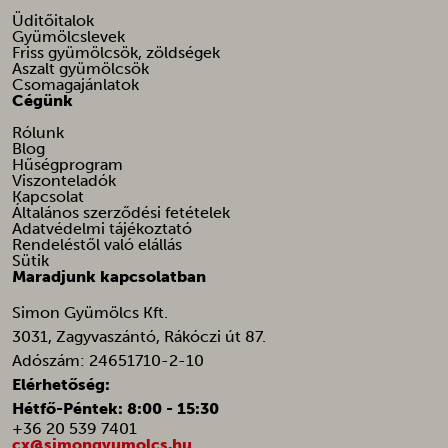
ttcsid
Üditőitalok
Gyümölcslevek
ttcsid_C8K7GITMP02EUPVMHU20
Friss gyümölcsök, zöldségek
Aszalt gyümölcsök
ttcsid_CD4324JC77U9UGLCUOG0
Csomagajánlatok
Cégünk
ucp_tabs
Rólunk
wz-customer-ip
Blog
Hűségprogram
wzcookie
Viszonteladók
Kapcsolat
X-SIG-HTTPS-Umbrella-SAML
Általános szerződési fetételek
Adatvédelmi tájékoztató
Rendeléstől való elállás
Sütik
Maradjunk kapcsolatban
Simon Gyümölcs Kft.
3031, Zagyvaszántó, Rákóczi út 87.
Adószám: 24651710-2-10
Elérhetőség:
Hétfő-Péntek: 8:00 - 15:30
+36 20 539 7401
cx@simongyumolcs.hu