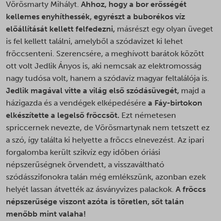
Vörösmarty Mihályt.
Ahhoz, hogy a bor erősségét
kellemes enyhíthessék, egyrészt a buborékos víz
előállítását kellett felfedezni,
másrészt egy olyan üveget
is fel kellett találni, amelyből a szódavizet ki lehet
fröccsenteni. Szerencsére, a meghívott barátok között
ott volt Jedlik Ányos is, aki nemcsak az elektromosság
nagy tudósa volt, hanem a szódavíz magyar feltalálója is.
Jedlik magával vitte a világ első szódásüvegét,
majd a
házigazda és a vendégek elképedésére
a Fáy-birtokon
elkészítette a legelső fröccsöt.
Ezt németesen
spriccernek nevezte, de Vörösmartynak nem tetszett ez
a szó, így találta ki helyette a fröccs elnevezést. Az ipari
forgalomba került szikvíz egy időben óriási
népszerűségnek örvendett, a visszaváltható
szódásszifonokra talán még emlékszünk, azonban ezek
helyét lassan átvették az ásványvizes palackok.
A fröccs
népszerűsége viszont azóta is töretlen, sőt talán
menőbb mint valaha!