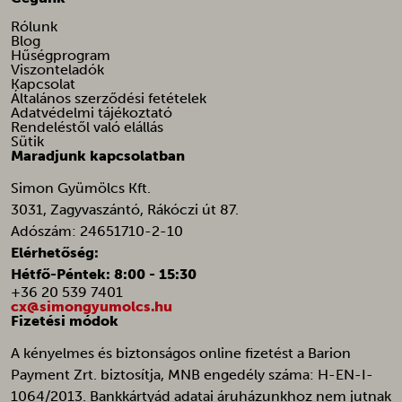
i18next
Rólunk
Blog
litespeed_qc_hide_banner
Hűségprogram
Viszonteladók
localization
Kapcsolat
Általános szerződési fetételek
omnisend-form-69fa234ac2dcd9c131684011-version-selected
Adatvédelmi tájékoztató
Rendeléstől való elállás
optimize_uuid
Sütik
orderdisplay_v
Maradjunk kapcsolatban
ot_tik_tok_utm_campaign
Simon Gyümölcs Kft.
3031, Zagyvaszántó, Rákóczi út 87.
ot_tik_tok_utm_source
Adószám: 24651710-2-10
pbid
Elérhetőség:
perf_*
Hétfő-Péntek: 8:00 - 15:30
+36 20 539 7401
public,max-age
cx@simongyumolcs.hu
Fizetési módok
s_epac
SL_GWPT_Show_Hide_tmp
A kényelmes és biztonságos online fizetést a Barion
Payment Zrt. biztosítja, MNB engedély száma: H-EN-I-
SLO_G_WPT_TO
1064/2013. Bankkártyád adatai áruházunkhoz nem jutnak