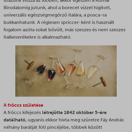
utazunk vissza az időben, akkor egészen a Római
Birodalomig jutunk, ahol a borecet vízzel hígított,
univerzális egészségmegőrző italára, a posca-ra
bukkanhatunk. A régiesen spriccer-ként is használt
fogalom azóta sokat bővült, más szeszes és nem szeszes
italkeverékekre is alkalmazható.
A fröccs születése
A fröccs kifejezés
létrejötte 1842 október 5-ére
datálható,
ugyanis ekkor hívta meg szüretre Fáy András
néhány barátját fóti pincéjébe, többek között