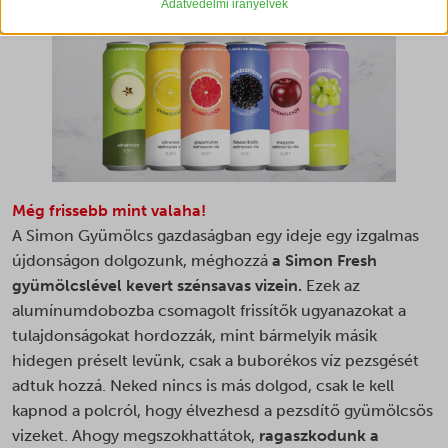
gyűjtenek, amelyek lehetővé teszik számunkra, hogy betekintést
Adatvédelmi irányelvek
_gat_ua-*
nyerjünk abba, hogyan lépnek kapcsolatba látogatóink a
weboldalunkkal.
_hjsession_*
Részletek megjelenítése
_lscache_vary
Marketing
_vis_opt_s
_clsk
A marketing szolgáltatásokat harmadik fél hirdetői vagy kiadói
_vis_opt_test_cookie
használják személyre szabott hirdetések megjelenítésére. Ezt a
_ga
látogatók nyomon követésével teszik meg különböző
cookieconsent_status
weboldalakon.
_ga_*
ct-ultimate-gdpr-cookie
Részletek megjelenítése
Még frissebb mint valaha!
_gac_ua-*
ct-ultimate-gdpr-cookie-level
Egyéb szolgáltatások
A Simon Gyümölcs gazdaságban egy ideje egy izgalmas
_gat_gtag_ua_*
_clck
Ez a kategória minden olyan sütit, domaint és szolgáltatást
újdonságon dolgozunk, méghozzá
a Simon Fresh
googtrans
_gid
magában foglal, amelyek nem tartoznak a megadott kategóriákba,
_fbc
gyümölcslével kevert szénsavas vizein.
Ezek az
ISCHECKURLRISK
vagy amelyeket nem kategorizáltak.
_hjsessionuser_*
alumínumdobozba csomagolt frissítők ugyanazokat a
_fbp
Részletek megjelenítése
omLastFilled
_shopify_s
tulajdonságokat hordozzák, mint bármelyik másik
_gac_*
omnisendSessionID
hidegen préselt levünk, csak a buborékos víz pezsgését
_shopify_y
__cvg_sid
_gcl_au
PHPSESSID
adtuk hozzá. Neked nincs is más dolgod, csak le kell
ajs_anonymous_id
__cvg_uid
_gcl_aw
kapnod a polcról, hogy élvezhesd a pezsdítő gyümölcsös
sessionId
last_pys_landing_page
__kla_id
vizeket. Ahogy megszokhattátok,
ragaszkodunk a
_gcl_gs
swym-session-id