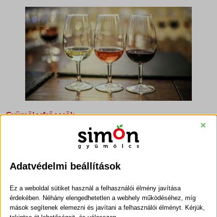
Gyümölcsfröccsök
×
A fröccsöknek remek
alkoholmentes alternatívái is
léteznek,
melyek inkább a gyümölcsök és a szódavíz
üdítő hatására fektetik a hangsúlyt. A szüretek másik
remek terméke, még a bort megelőző fázisban
a must,
Adatvédelmi beállítások
ami a szőlő kipréselt leve. Ebből a csupa vitamin és
antioxidáns tartalmú léből is szuper szőlőfröccs válhat,
Ez a weboldal sütiket használ a felhasználói élmény javítása
érdekében. Néhány elengedhetetlen a webhely működéséhez, míg
ami mennyei szomjoltó. Másik népszerű alkoholmentes
mások segítenek elemezni és javítani a felhasználói élményt. Kérjük,
változat az almafröccs, melyet gyermekek is örömmel