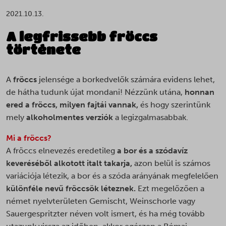
2021.10.13.
A legfrissebb fröccs
története
A
fröccs
jelensége a borkedvelők számára evidens lehet,
de hátha tudunk újat mondani! Nézzünk utána,
honnan
ered a fröccs, milyen fajtái vannak,
és hogy szerintünk
mely
alkoholmentes verziók
a legizgalmasabbak.
Mi a fröccs?
A fröccs elnevezés eredetileg
a bor és a szódavíz
keveréséből alkotott italt takarja,
azon belül is számos
variációja létezik, a bor és a szóda arányának megfelelően
különféle nevű fröccsök léteznek.
Ezt megelőzően a
német nyelvterületen Gemischt, Weinschorle vagy
Sauergespritzter néven volt ismert, és ha még tovább