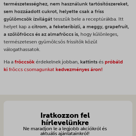
last_pysTrafficSource
természetességhez, nem használunk tartósítószereket,
__ra
_pin_unauth
woocommerce_cart_hash
sem hozzáadott cukrot, helyette csak a friss
mailchimp_landing_site
__ralv
_tt_enable_cookie
woocommerce_items_in_cart
gyülömcsök ízvilágát
tesszük bele a receptúrákba. Itt
page-views
__v_anl__u__
_ttp
helyet kap a
citrom, a feketeribizli, a meggy, grapefruit,
woocommerce_recently_viewed
pys_first_visit
__v_vrep__t_d__
a szőlőfröccs és az almafröccs is,
hogy különleges,
mailchimp_email_id
wordpress_logged_in_*
pys_landing_page
természetesen gyümölcsös frissítők közül
_adtik
mailchimp_user_email
wordpress_test_cookie
válogathassatok.
pys_start_session
_adtilst
mailchimp.cart.current_email
wp_woocommerce_session_*
pysAddToCartFragmentId
_adtkfc_WrNSBw
Ha a
fröccsök
érdekelnek jobban,
kattints
és
próbáld
mailchimp.cart.previous_email
wp-settings-*
pysTrafficSource
ki
fröccs csomagunkat
kedvezményes áron!
_adtkfo_WrNSBw
optiMonkClient
wp-settings-time-*
sbjs_current
_adts
optiMonkClientId
ywsl_wp_session
sbjs_current_add
_dd_s
mhcookie
sbjs_first
_gcl_ag
sbjs_first_add
_gcl_gb
Iratkozzon fel
sbjs_migrations
_pandectes_gdpr
hírlevelünkre
sbjs_session
_vwo_ds
Ne maradjon le a legjobb akciókról és
aktuális ajánlatainkról!
sbjs_udata
_vwo_sn