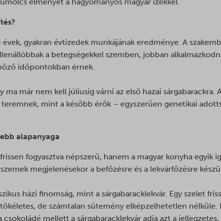
 gyümölcs élményét a hagyományos magyar ízekkel.
Részletek megjelenítése
ns
ionuser_*
ítés?
CKURLRISK
id
y_s
illed
ú évek, gyakran évtizedek munkájának eredménye. A szakember
id
y_y
ellenállóbbak a betegségekkel szemben, jobban alkalmazkodna
ndSessionID
w
d
nböző időpontokban érnek.
onymous_id
SSID
s_landing_page
Id
ma már nem kell júliusig várni az első hazai sárgabarackra. A
auth
sTrafficSource
ssion-id
teremnek, mint a később érők – egyszerűen genetikai adott
ble_cookie
l__u__
mp_landing_site
merce_cart_hash
ep__t_d__
ews
merce_items_in_cart
ltebb alapanyaga
mp_email_id
t_visit
merce_recently_viewed
mp_user_email
frissen fogyasztva népszerű, hanem a magyar konyha egyik ig
ding_page
ss_logged_in_*
 szemek megjelenésekor a befőzésre és a lekvárfőzésre készü
mp.cart.current_email
c_WrNSBw
rt_session
ss_test_cookie
mp.cart.previous_email
o_WrNSBw
ToCartFragmentId
commerce_session_*
sszikus házi finomság, mint a sárgabaracklekvár. Egy szelet fri
kClient
ficSource
ökéletes, de számtalan sütemény elképzelhetetlen nélküle. E
ings-*
kClientId
a csokoládé mellett a sárgabaracklekvár adja azt a jellegzetes
rrent