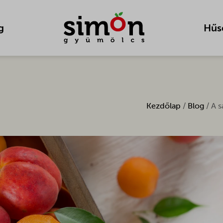
g
Hűs
Kezdőlap
/
Blog
/ A s