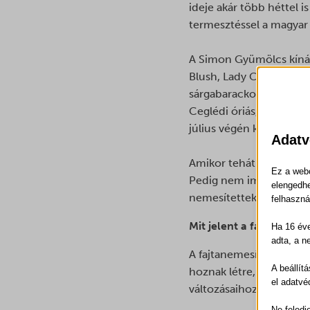
ideje akár több héttel i
termesztéssel a magyar 
A Simon Gyümölcs kínála
Blush, Lady Cot, Tsunam
sárgabarackot adnak. Eze
Ceglédi óriás, Gönci, Ce
július végén kerülnek s
Adatv
Amikor tehát nálunk meg
Ez a webo
Pedig nem import gyümöl
elengedhe
nemesítettek, hogy ham
felhaszná
Mit jelent a fajtanemes
Ha 16 éve
adta, a n
A fajtanemesítés hossz
A beállít
hoznak létre, amelyek 
el adatvé
változásaihoz, és külö
Ne feledj