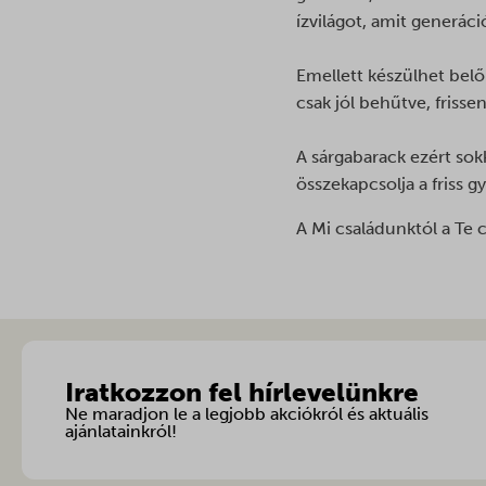
wp-sett
ízvilágot, amit generác
_gcl_ag
sbjs_cu
ywsl_w
_gcl_gb
sbjs_fir
mhcook
Emellett készülhet belő
_pande
sbjs_fi
csak jól behűtve, frisse
_vwo_d
sbjs_mi
A sárgabarack ezért sok
_vwo_s
sbjs_se
összekapcsolja a friss
_vwo_u
sbjs_ud
_vwo_u
A Mi családunktól a Te
tk_ai
afrsm-h
tk_qs
amp_*
ba_sid*
ba_vid*
Iratkozzon fel hírlevelünkre
banner_
Ne maradjon le a legjobb akciókról és aktuális
cart_cu
ajánlatainkról!
cfw_car