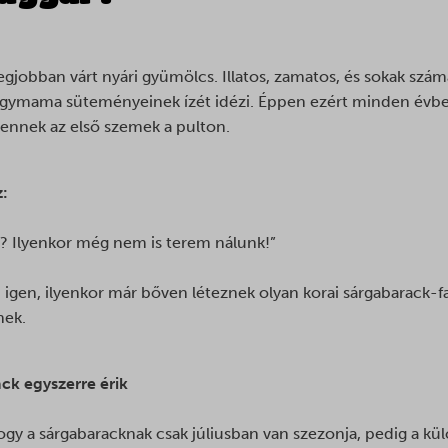
legjobban várt nyári gyümölcs. Illatos, zamatos, és sokak szám
nagymama süteményeinek ízét idézi. Éppen ezért minden évbe
ennek az első szemek a pulton.
z:
r? Ilyenkor még nem is terem nálunk!”
: igen, ilyenkor már bőven léteznek olyan korai sárgabarack-f
nek.
k egyszerre érik
gy a sárgabaracknak csak júliusban van szezonja, pedig a kül