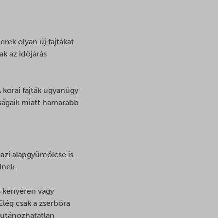
ek olyan új fajtákat
k az időjárás
 korai fajták ugyanúgy
ságaik miatt hamarabb
azi alapgyümölcse is.
lnek.
ss kenyéren vagy
lég csak a zserbóra
, utánozhatatlan