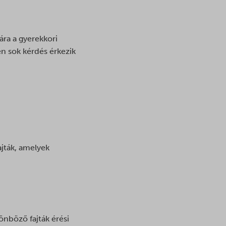
ára a gyerekkori
n sok kérdés érkezik
ajták, amelyek
önböző fajták érési