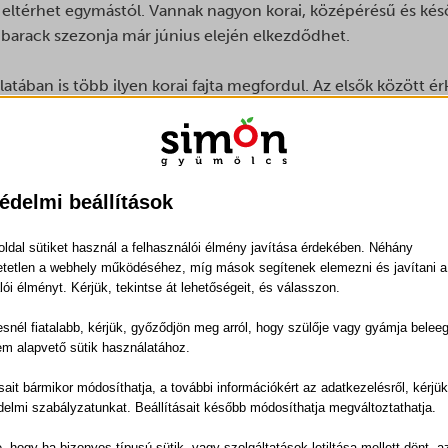
s eltérhet egymástól. Vannak nagyon korai, középérésű és késői
barack szezonja már június elején elkezdődhet.
tában is több ilyen korai fajta megfordul. Az elsők között érk
i és Pinkcot fajták, amelyek már a szezon elején kiváló minő
ket később követik a klasszikusabb, sokak által ismert és kere
glédi bíbor és a Magyar kajszi, amelyek jellemzően július máso
zedésre.
édelmi beállítások
jelenik az első magyar sárgabarack, gyakran találkozunk hite
ldal sütiket használ a felhasználói élmény javítása érdekében. Néhány
csről van szó, hanem olyan korai fajtákról, amelyeket kifeje
tetlen a webhely működéséhez, míg mások segítenek elemezni és javítani a
arabb érjenek, miközben megőrizzék a kiváló ízüket és minő
lói élményt. Kérjük, tekintse át lehetőségeit, és válasszon.
ítés?
snél fiatalabb, kérjük, győződjön meg arról, hogy szülője vagy gyámja belee
em alapvető sütik használatához.
ú évek, gyakran évtizedek munkájának eredménye. A szakember
ásait bármikor módosíthatja, a további információkért az adatkezelésről, kérjü
ellenállóbbak a betegségekkel szemben, jobban alkalmazkodna
delmi szabályzatunkat. Beállításait később módosíthatja megváltoztathatja.
nböző időpontokban érnek.
e, hogy ha bizonyos típusú sütik, vagy szolgáltatások letiltása mellett dönt, a