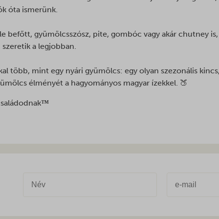
ings-time-*
iók óta ismerünk.
rrent_add
p_session
st
ie
le befőtt, gyümölcsszósz, pite, gombóc vagy akár chutney is
ctes_gdpr
rst_add
n szeretik a legjobban.
s
grations
kal több, mint egy nyári gyümölcs: egy olyan szezonális kin
n
ssion
 gyümölcs élményét a hagyományos magyar ízekkel. 🍑
uid
ata
uid_v2
 családodnak
™
elp-beacon-hide
multi_attempt
rrency*
t_hash