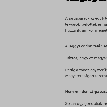
A sárgabarack az egyik 
lekvárok, befőttek és 
hozzánk, amikor megjel
A leggyakoribb talán e
„Biztos, hogy ez magya
Pedig a válasz egyszerű
Magyarországon terem
Nem minden sárgabarac
Sokan úgy gondolják, ho