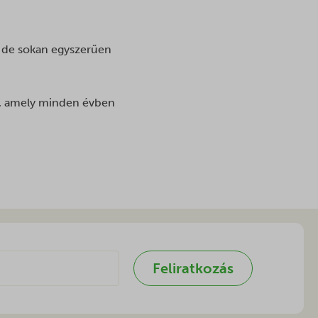
, de sokan egyszerűen
cs, amely minden évben
Feliratkozás