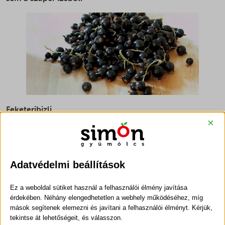
Feketeribizli
×
A másik feketeöves egészségbajnok gyümölcs, mely
tele
van C-vitaminnal
nem más, mint
a feketeribizli.
Az
aprócska sötét bogyók íze kissé fanyar, de
kellemesen
Adatvédelmi beállítások
karakteres,
ráadásul pozitív élettani hatásai is
vannak.
Jelentős kalcium- és vastartalma segíthet a
Ez a weboldal sütiket használ a felhasználói élmény javítása
vörösvértest-képzésben,
gyermekek és nők vashiányos
érdekében. Néhány elengedhetetlen a webhely működéséhez, míg
vérszegénysége esetén is hasznos lehet fogyasztása. A
mások segítenek elemezni és javítani a felhasználói élményt. Kérjük,
feketeribizlihez nehezebb hozzájutni friss formában, de
tekintse át lehetőségeit, és válasszon.