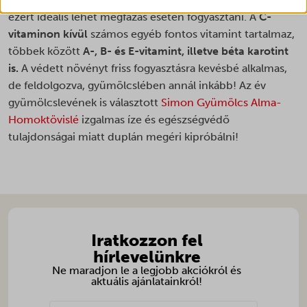
nyerjünk abba, hogyan lépnek kapcsolatba látogatóink a
ezért ideális lehet megfázás esetén fogyasztani. A
C-
weboldalunkkal.
_hjsession_*
vitaminon kívül
számos egyéb fontos vitamint tartalmaz,
Részletek megjelenítése
_lscache_vary
többek között
A-, B- és E-vitamint, illetve béta karotint
Marketing
_vis_opt_s
is.
A védett növényt friss fogyasztásra kevésbé alkalmas,
_clsk
A marketing szolgáltatásokat harmadik fél hirdetői vagy kiadói
_vis_opt_test_cookie
használják személyre szabott hirdetések megjelenítésére. Ezt a
de feldolgozva, gyümölcslében annál inkább! Az év
_ga
látogatók nyomon követésével teszik meg különböző
gyümölcslevének is választott
Simon Gyümölcs Alma-
cookieconsent_status
weboldalakon.
_ga_*
Homoktövislé
izgalmas íze és egészségvédő
ct-ultimate-gdpr-cookie
Részletek megjelenítése
_gac_ua-*
tulajdonságai miatt duplán megéri kipróbálni!
ct-ultimate-gdpr-cookie-level
Egyéb szolgáltatások
_gat_gtag_ua_*
_clck
Ez a kategória minden olyan sütit, domaint és szolgáltatást
googtrans
_gid
magában foglal, amelyek nem tartoznak a megadott kategóriákba,
_fbc
ISCHECKURLRISK
vagy amelyeket nem kategorizáltak.
_hjsessionuser_*
_fbp
Részletek megjelenítése
omLastFilled
_shopify_s
_gac_*
omnisendSessionID
Iratkozzon fel
_shopify_y
__cvg_sid
_gcl_au
hírlevelünkre
PHPSESSID
ajs_anonymous_id
__cvg_uid
_gcl_aw
Ne maradjon le a legjobb akciókról és
sessionId
aktuális ajánlatainkról!
last_pys_landing_page
__kla_id
_gcl_gs
swym-session-id
last_pysTrafficSource
__ra