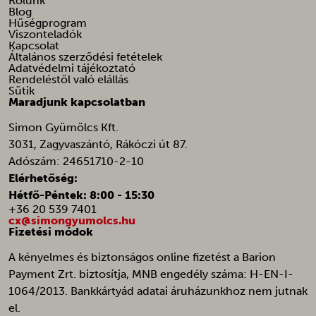
Rólunk
tk_ai
Blog
_vwo_uuid
Hűségprogram
tk_qs
_vwo_uuid_v2
Viszonteladók
Kapcsolat
afrsm-help-beacon-hide
Általános szerződési fetételek
Adatvédelmi tájékoztató
amp_*
Rendeléstől való elállás
Sütik
ba_sid*
Maradjunk kapcsolatban
ba_vid*
Simon Gyümölcs Kft.
banner_multi_attempt
3031, Zagyvaszántó, Rákóczi út 87.
Adószám: 24651710-2-10
cart_currency*
Elérhetőség:
cfw_cart_hash
Hétfő-Péntek: 8:00 - 15:30
chatbase_anon_id
+36 20 539 7401
cx@simongyumolcs.hu
galleryGoodAppsCurrentShownPerMonth
Fizetési módok
galleryGoodAppsPerDayNew
A kényelmes és biztonságos online fizetést a Barion
Payment Zrt. biztosítja, MNB engedély száma: H-EN-I-
galleryGoodAppsStartDatePerDay
1064/2013. Bankkártyád adatai áruházunkhoz nem jutnak
galleryGoodAppsStartDatePerMonth
el.