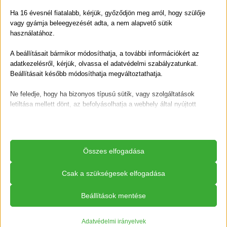
szerencsére
présléként megtalálható a Simon
Ha 16 évesnél fiatalabb, kérjük, győződjön meg arról, hogy szülője
Gyümölcs kínálatában.
A hidegen préselt levekben
vagy gyámja beleegyezését adta, a nem alapvető sütik
nincs hozzáadott cukor, sem tartósítószer,
helyette
használatához.
kizárólag a gyümölcsök természetes íze érvényesül,
A beállításait bármikor módosíthatja, a további információkért az
ráadásul antioxidáns tartalmát is megőrzi.
Kóstold meg a
adatkezelésről, kérjük, olvassa el adatvédelmi szabályzatunkat.
Simon Gyümölcs féle Alma-Feketeribizli
levet, és élvezd
Beállításait később módosíthatja megváltoztathatja.
ki jótékony hatásait.
Ne feledje, hogy ha bizonyos típusú sütik, vagy szolgáltatások
letiltása mellett dönt, az befolyásolhatja a webhely által nyújtott
élményét és az általunk kínált szolgáltatásokat.
Alapvető
Az alapvető sütik és szolgáltatások biztosítják az oldal megfelelő
Összes elfogadása
működéséhez. Ezek a sütik és szolgáltatások a GDPR szerint nem
igénylik a felhasználó hozzájárulását.
Csak a szükségesek elfogadása
Részletek megjelenítése
Homoktövis
Beállítások mentése
Statisztikai
__cvg_session
A statisztikai sütik és szolgáltatások felhasználási információkat
Az egyre közismertebb homoktövis
kis narancsszínű
gyűjtenek, amelyek lehetővé teszik számunkra, hogy betekintést
Adatvédelmi irányelvek
_gat_ua-*
bogyói is nagy mennyiségben tartalmaznak C-vitamint,