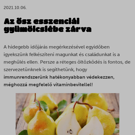
2021.10.06.
Az ősz esszenciái
gyümölcslébe zárva
A hidegebb időjárás megérkezésével egyidőben
igyekszünk felkészíteni magunkat és családunkat is a
meghűlés ellen. Persze a réteges öltözködés is fontos, de
szervezetünknek is segíthetünk, hogy
immunrendszerünk hatékonyabban védekezzen,
méghozzá megfelelő vitaminbevitellel!