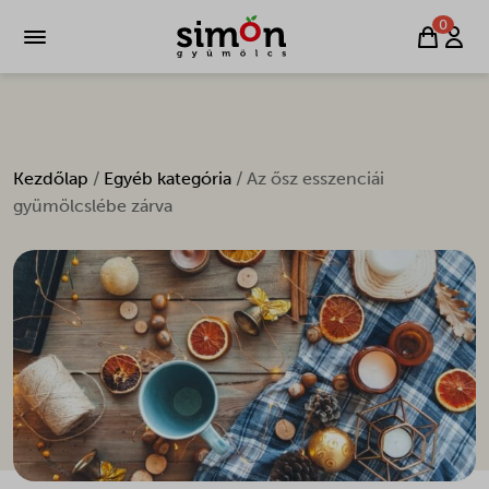
0
Kezdőlap
/
Egyéb kategória
/ Az ősz esszenciái
gyümölcslébe zárva