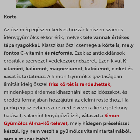
Körte
Az ősz még egészen kedves hozzánk hiszen számos
idénygyümölcs ekkor érik, melyek
tele vannak értékes
tápanyagokkal.
Klasszikus őszi csemege
a körte is, mely
fontos C-vitamin és rézforrás.
Ezek az antioxidánsok
erősítik a szervezet védekezőrendszerét. Ezen kívül
K-
vitamint, káliumot, magnéziumot, kalciumot, cinket és
vasat is tartalmaz.
A Simon Gyümölcs gazdaságban
limitált ideig ősszel
friss körtét is rendelhettek,
mindenképp érdemes kihasználni ezt az időszakot, és
eredeti formájában hozzájutni az elelmi rostokhoz. Ha
pedig egész évben szeretnéd élvezni a körte jótékony
hatásait, valamint lenyűgöző ízét,
válaszd a
Simon
Gyümölcs Alma-Körtelevet
,
mely
hidegen préseléssel
készül, így nem veszít a gyümölcs vitamintartalmából,
sem a szuper ízéből.