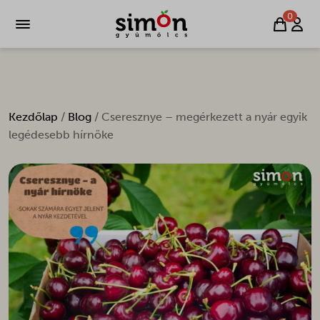
0
Kezdőlap
/
Blog
/ Cseresznye – megérkezett a nyár egyik
legédesebb hírnöke