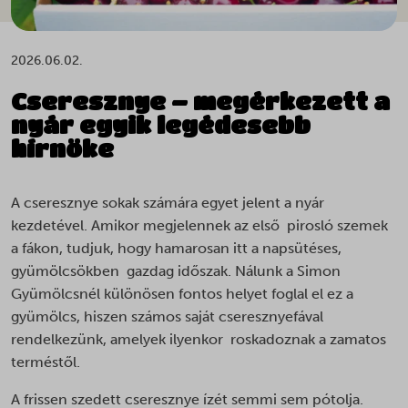
2026.06.02.
Cseresznye – megérkezett a
nyár egyik legédesebb
hírnöke
A cseresznye sokak számára egyet jelent a nyár
kezdetével. Amikor megjelennek az első pirosló szemek
a fákon, tudjuk, hogy hamarosan itt a napsütéses,
gyümölcsökben gazdag időszak. Nálunk a Simon
Gyümölcsnél különösen fontos helyet foglal el ez a
gyümölcs, hiszen számos saját cseresznyefával
rendelkezünk, amelyek ilyenkor roskadoznak a zamatos
terméstől.
A frissen szedett cseresznye ízét semmi sem pótolja.