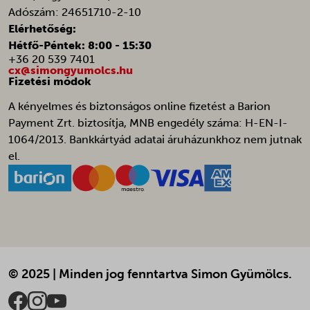
amp_*
Adószám: 24651710-2-10
ba_sid*
Elérhetőség:
Hétfő-Péntek: 8:00 - 15:30
ba_vid*
+36 20 539 7401
banner_multi_attempt
cx@simongyumolcs.hu
Fizetési módok
cart_currency*
A kényelmes és biztonságos online fizetést a Barion
cfw_cart_hash
Payment Zrt. biztosítja, MNB engedély száma: H-EN-I-
chatbase_anon_id
1064/2013. Bankkártyád adatai áruházunkhoz nem jutnak
galleryGoodAppsCurrentShownPerMonth
el.
galleryGoodAppsPerDayNew
galleryGoodAppsStartDatePerDay
galleryGoodAppsStartDatePerMonth
i18next
litespeed_qc_hide_banner
© 2025 | Minden jog fenntartva Simon Gyümölcs.
localization
omnisend-form-69fa234ac2dcd9c131684011-version-selected