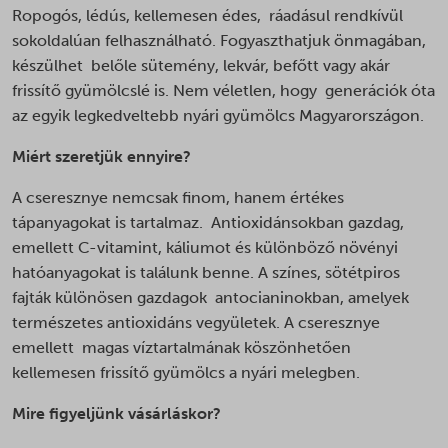
Ropogós, lédús, kellemesen édes, ráadásul rendkívül
sokoldalúan felhasználható. Fogyaszthatjuk önmagában,
készülhet belőle sütemény, lekvár, befőtt vagy akár
frissítő gyümölcslé is. Nem véletlen, hogy generációk óta
az egyik legkedveltebb nyári gyümölcs Magyarországon.
Miért szeretjük ennyire?
A cseresznye nemcsak finom, hanem értékes
tápanyagokat is tartalmaz. Antioxidánsokban gazdag,
emellett C-vitamint, káliumot és különböző növényi
hatóanyagokat is találunk benne. A színes, sötétpiros
fajták különösen gazdagok antocianinokban, amelyek
természetes antioxidáns vegyületek. A cseresznye
emellett magas víztartalmának köszönhetően
kellemesen frissítő gyümölcs a nyári melegben.
Mire figyeljünk vásárláskor?