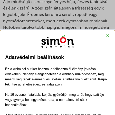
A jó minőségű cseresznye fényes héjú, feszes tapintású
és élénk szárú. A zöld szár általában a frissesség egyik
legjobb jele. Érdemes kerülni a sérült, repedt vagy
nyomódott szemeket, mert ezek gyorsabban romlanak.
Hűtőben tárolva több napig is megőrzi minőségét, de a
legfinomabb természetesen frissen fogyasztva.
×
Néhány érdekes tény a cseresznyéről
A cseresznyét már évezredek óta termesztik, és ma
Adatvédelmi beállítások
világszerte több száz, sőt közel ezer különböző fajtája
ismert. Magyarország éghajlata kifejezetten kedvez a
Ez a weboldal sütiket használ a felhasználói élmény javítása
termesztésének, ezért hazánk számos térségében
érdekében. Néhány elengedhetetlen a webhely működéséhez, míg
mások segítenek elemezni és javítani a felhasználói élményt. Kérjük,
jelentős cseresznyeültetvények találhatók. A gyümölcs
tekintse át lehetőségeit, és válasszon.
érési ideje fajtától függően május végétől egészen július
Ha 16 évesnél fiatalabb, kérjük, győződjön meg arról, hogy szülője
elejéig tarthat. Egy nagyobb szemű cseresznye tömege
vagy gyámja beleegyezését adta, a nem alapvető sütik
akár 9–10 gramm is lehet, átmérője pedig elérheti a 26–
használatához.
30 millimétert.