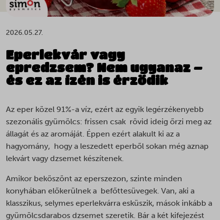
2026.05.27.
Eperlekvár vagy
epredzsem? Nem ugyanaz –
és ez az ízén is érződik
Az eper közel 91%-a víz, ezért az egyik legérzékenyebb
szezonális gyümölcs: frissen csak rövid ideig őrzi meg az
állagát és az aromáját. Éppen ezért alakult ki az a
hagyomány, hogy a leszedett eperből sokan még aznap
lekvárt vagy dzsemet készítenek.
Amikor beköszönt az eperszezon, szinte minden
konyhában előkerülnek a befőttesüvegek. Van, aki a
klasszikus, selymes eperlekvárra esküszik, mások inkább a
gyümölcsdarabos dzsemet szeretik. Bár a két kifejezést