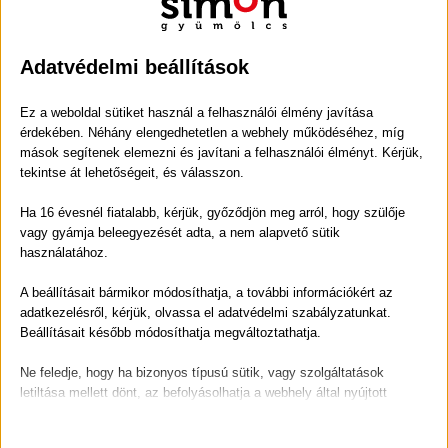
lekvárkészítéshez is kiváló választás lehet.
Cukorral vagy cukor nélkül?
Adatvédelmi beállítások
Egyre többen készítenek alacsony cukortartalmú
eperdzsemet. Az eper természetes édessége miatt sok
Ez a weboldal sütiket használ a felhasználói élmény javítása
érdekében. Néhány elengedhetetlen a webhely működéséhez, míg
esetben kevesebb hozzáadott cukorral is remek ízt lehet
mások segítenek elemezni és javítani a felhasználói élményt. Kérjük,
elérni.
tekintse át lehetőségeit, és válasszon.
A klasszikus receptek általában 1 kg eperhez 40–50 dkg
Ha 16 évesnél fiatalabb, kérjük, győződjön meg arról, hogy szülője
cukrot ajánlanak, de sokan ennél jóval kevesebbet
vagy gyámja beleegyezését adta, a nem alapvető sütik
használnak. Fontos azonban, hogy a cukor nemcsak az íz
használatához.
miatt lényeges, hanem az eltarthatóságban is szerepe
A beállításait bármikor módosíthatja, a további információkért az
van.
adatkezelésről, kérjük, olvassa el adatvédelmi szabályzatunkat.
Beállításait később módosíthatja megváltoztathatja.
Ha valaki cukormentesebb változatot készít, érdemes
kisebb adagokban eltenni, és hűvösebb helyen tárolni.
Ne feledje, hogy ha bizonyos típusú sütik, vagy szolgáltatások
letiltása mellett dönt, az befolyásolhatja a webhely által nyújtott
Mire használhatjuk az eperdzsemet?
élményét és az általunk kínált szolgáltatásokat.