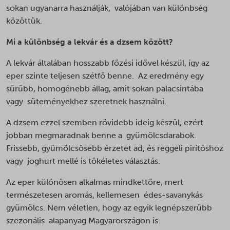
sokan ugyanarra használják, valójában van különbség
közöttük.
Mi a különbség a lekvár és a dzsem között?
A lekvár általában hosszabb főzési idővel készül, így az
eper szinte teljesen szétfő benne. Az eredmény egy
sűrűbb, homogénebb állag, amit sokan palacsintába
vagy süteményekhez szeretnek használni.
A dzsem ezzel szemben rövidebb ideig készül, ezért
jobban megmaradnak benne a gyümölcsdarabok.
Frissebb, gyümölcsösebb érzetet ad, és reggeli pirítóshoz
vagy joghurt mellé is tökéletes választás.
Az eper különösen alkalmas mindkettőre, mert
természetesen aromás, kellemesen édes-savanykás
gyümölcs. Nem véletlen, hogy az egyik legnépszerűbb
szezonális alapanyag Magyarországon is.