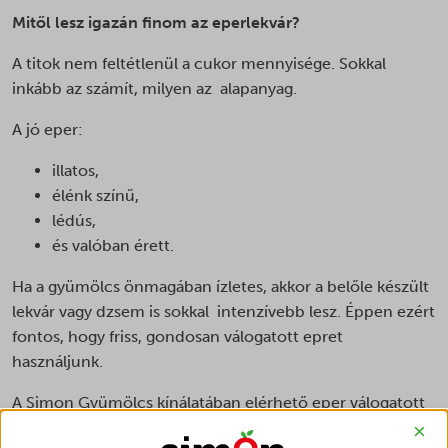
Mitől lesz igazán finom az eperlekvár?
A titok nem feltétlenül a cukor mennyisége. Sokkal
inkább az számít, milyen az alapanyag.
A jó eper:
illatos,
élénk színű,
lédús,
és valóban érett.
Ha a gyümölcs önmagában ízletes, akkor a belőle készült
lekvár vagy dzsem is sokkal intenzívebb lesz. Éppen ezért
fontos, hogy friss, gondosan válogatott epret
használjunk.
A Simon Gyümölcs kínálatában elérhető eper válogatott
forrásból érkezik, így nemcsak friss fogyasztásra, hanem
×