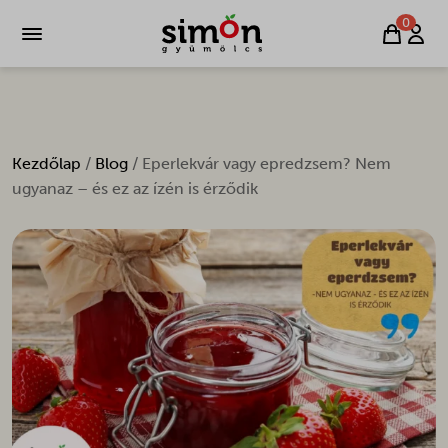
0
Kezdőlap
/
Blog
/ Eperlekvár vagy epredzsem? Nem
ugyanaz – és ez az ízén is érződik