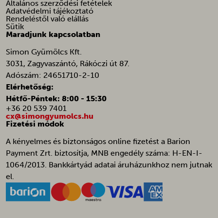
cfw_cart_hash
Általános szerződési fetételek
Adatvédelmi tájékoztató
chatbase_anon_id
Rendeléstől való elállás
Sütik
galleryGoodAppsCurrentShownPerMonth
Maradjunk kapcsolatban
galleryGoodAppsPerDayNew
Simon Gyümölcs Kft.
galleryGoodAppsStartDatePerDay
3031, Zagyvaszántó, Rákóczi út 87.
Adószám: 24651710-2-10
galleryGoodAppsStartDatePerMonth
Elérhetőség:
i18next
Hétfő-Péntek: 8:00 - 15:30
litespeed_qc_hide_banner
+36 20 539 7401
cx@simongyumolcs.hu
localization
Fizetési módok
omnisend-form-69fa234ac2dcd9c131684011-version-selected
A kényelmes és biztonságos online fizetést a Barion
optimize_uuid
Payment Zrt. biztosítja, MNB engedély száma: H-EN-I-
1064/2013. Bankkártyád adatai áruházunkhoz nem jutnak
orderdisplay_v
el.
ot_tik_tok_utm_campaign
ot_tik_tok_utm_source
pbid