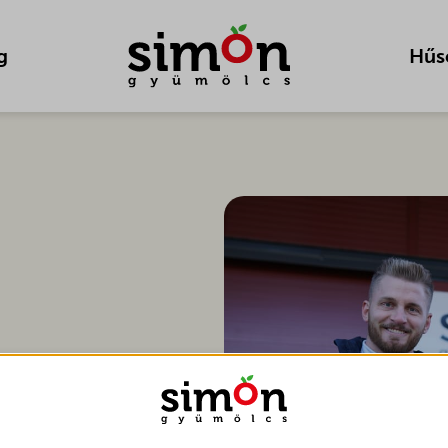
g
Hűs
!