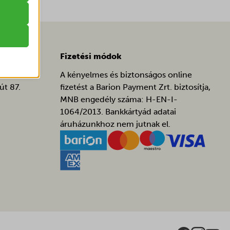
atba
Fizetési módok
e szabott
böző
A kényelmes és biztonságos online
út 87.
fizetést a Barion Payment Zrt. biztosítja,
MNB engedély száma: H-EN-I-
1064/2013. Bankkártyád adatai
ek nem
áruházunkhoz nem jutnak el.