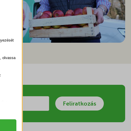
gyezését
k, olvassa
z
.
Feliratkozás
zek a
k