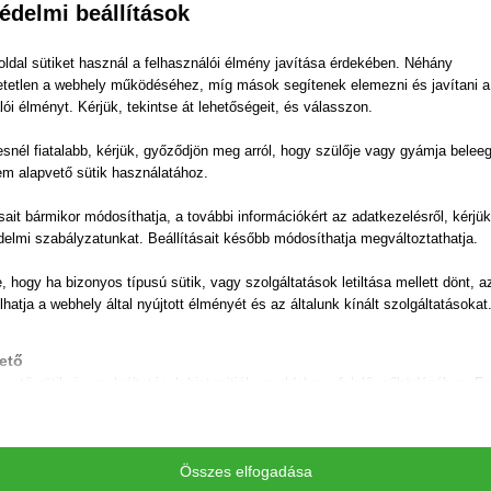
édelmi beállítások
 alábbi űrlap segítségével
ldal sütiket használ a felhasználói élmény javítása érdekében. Néhány
tetlen a webhely működéséhez, míg mások segítenek elemezni és javítani a
lói élményt. Kérjük, tekintse át lehetőségeit, és válasszon.
snél fiatalabb, kérjük, győződjön meg arról, hogy szülője vagy gyámja belee
em alapvető sütik használatához.
ásait bármikor módosíthatja, a további információkért az adatkezelésről, kérjü
delmi szabályzatunkat. Beállításait később módosíthatja megváltoztathatja.
e, hogy ha bizonyos típusú sütik, vagy szolgáltatások letiltása mellett dönt, a
lhatja a webhely által nyújtott élményét és az általunk kínált szolgáltatásokat
ető
pvető sütik és szolgáltatások biztosítják az oldal megfelelő működéséhez. E
és szolgáltatások a GDPR szerint nem igénylik a felhasználó hozzájárulását.
Részletek megjelenítése
ztikai
Összes elfogadása
session
isztikai sütik és szolgáltatások felhasználási információkat gyűjtenek, amelye