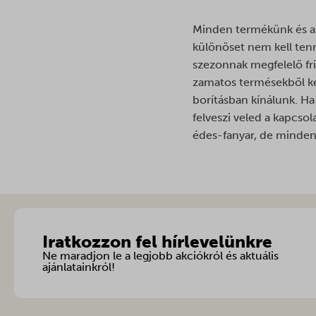
afrsm-h
tk_qs
amp_*
Minden termékünk és a 
különöset nem kell ten
ba_sid*
szezonnak megfelelő fr
ba_vid*
zamatos termésekből ké
banner_
borításban kínálunk. Ha
cart_cu
felveszi veled a kapcso
édes-fanyar, de minden 
cfw_car
chatbas
galler
galler
gallery
Iratkozzon fel hírlevelünkre
gallery
Ne maradjon le a legjobb akciókról és aktuális
ajánlatainkról!
i18next
litespe
localiza