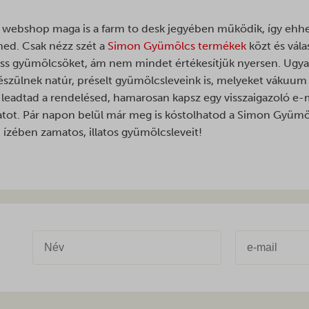
elp-beacon-hide
webshop maga is a farm to desk jegyében működik, így ehh
ned. Csak nézz szét a
Simon Gyümölcs termékek
közt és vála
iss gyümölcsöket, ám nem mindet értékesítjük nyersen. Ugya
szülnek natúr, préselt gyümölcsleveink is, melyeket vákuu
multi_attempt
 leadtad a rendelésed, hamarosan kapsz egy visszaigazoló e-m
rrency*
latot. Pár napon belül már meg is kóstolhatod a Simon Gyümöl
ízében zamatos, illatos gyümölcsleveit!
t_hash
e_anon_id
yGoodAppsCurrentShownPerMonth
yGoodAppsPerDayNew
GoodAppsStartDatePerDay
GoodAppsStartDatePerMonth
ed_qc_hide_banner
tion