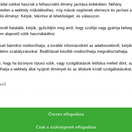
ldal sütiket használ a felhasználói élmény javítása érdekében. Néhány
o desk gondolkodás kéz a kézben jár az egészségtudatos táplálk
tetlen a webhely működéséhez, míg mások segítenek elemezni és javítani a
al. Nem utolsó sorban pedig az arctalan vásárlást is egy köz
lói élményt. Kérjük, tekintse át lehetőségeit, és válasszon.
áltja fel. Ha valaha is szeretnél ellátogatni hozzánk Sastelek
snél fiatalabb, kérjük, győződjön meg arról, hogy szülője vagy gyámja belee
 table, azaz közvetlenül a termelőtől való vásárlásban?
em alapvető sütik használatához.
yunk, és szeretjük a gyümölcsösünket. Számunkra érdekes és 
ásait bármikor módosíthatja, a további információkért az adatkezelésről, kérjü
ízvilága; almalevünk titkos receptjén például hosszú éveke
delmi szabályzatunkat. Beállításait később módosíthatja megváltoztathatja.
ozás során a lehető leginkább megőrizni az alapanyagok vita
 a környezetre tekintettel legyünk és fenntarthatóan gazdálk
e, hogy ha bizonyos típusú sütik, vagy szolgáltatások letiltása mellett dönt, a
lhatja a webhely által nyújtott élményét és az általunk kínált szolgáltatásokat
artalmaz a végeredmény.
a tökéletesen egybevág a Simon Gyümölcs hitvallásával, azzal
ető
yasztunk otthon:
pvető sütik és szolgáltatások biztosítják az oldal megfelelő működéséhez. E
és szolgáltatások a GDPR szerint nem igénylik a felhasználó hozzájárulását.
előtől vásárolsz, így a termék hamar eljut hozzád. Nem vergő
Részletek megjelenítése
épcsőn keresztül, a Simon Gyümölcstől egyenesen hozzád ér
ztikai
Összes elfogadása
vegyszeres utóérlelésre. Akkor szedjük le a gyümölcsöket, z
session
isztikai sütik és szolgáltatások felhasználási információkat gyűjtenek, amelye
elelőbb, hogy igazán ízletes legyen minden harapás, vagy ép
vé teszik számunkra, hogy betekintést nyerjünk abba, hogyan lépnek kapcsol
Csak a szükségesek elfogadása
-*
tóink a weboldalunkkal.
pultálló” fajtákra szorítkoznunk. Ehelyett az ízvilág, a rosttar