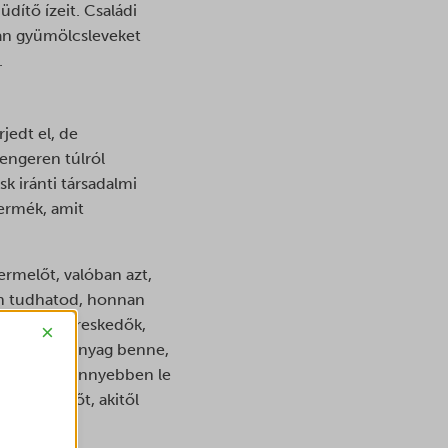
dítő ízeit. Családi
yan gyümölcsleveket
.
jedt el, de
tengeren túlról
k iránti társadalmi
termék, amit
ermelőt, valóban azt,
san tudhatod, honnan
 piacok, kereskedők,
×
őségű alapanyag benne,
 is, hogy könnyebben le
t a termelőt, akitől