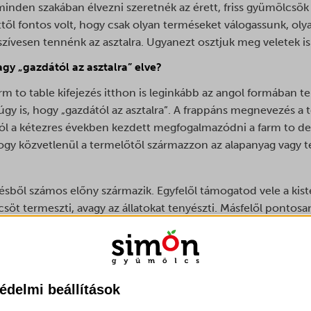
minden szakában élvezni szeretnék az érett, friss gyümölcsök ü
ől fontos volt, hogy csak olyan terméseket válogassunk, ol
s szívesen tennénk az asztalra. Ugyanezt osztjuk meg veletek is
agy „gazdától az asztalra” elve?
rm to table kifejezés itthon is leginkább az angol formában ter
úgy is, hogy „gazdától az asztalra”. A frappáns megnevezés a 
ól a kétezres években kezdett megfogalmazódni a farm to des
hogy közvetlenül a termelőtől származzon az alapanyag vagy 
ésből számos előny származik. Egyfelől támogatod vele a kist
csöt termeszti, avagy az állatokat tenyészti. Másfelől ponto
 reggeli mellé fogyasztasz. A termék nem fut végig a nagybani
rketek többszörös láncán, nincs bizonytalan eredetű és min
özvetlenül a termelőtől érkezik hozzád. Ebből következik az
n forrásból és mit eszel. Hiszen elég, ha csak megkérdezed az
édelmi beállítások