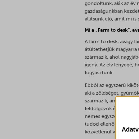
gondoltunk, akik az év 
gazdaságunkban kezdett
állítsunk elő, amit mi i
Mi a „Farm to desk”, av
A farm to desk, avagy fa
átültethetjük magyarra 
származik, ahol nagyjáb
igény. Az elv lényege, 
fogyasztunk.
Ebből az egyszerű kiköt
aki a zöldséget, gyümöl
származik, amit aztán a
feldolgozók és hiperma
nemes egyszerűséggel k
tudod ellenőrizni, milye
Adatv
közvetlenül vásárolsz.