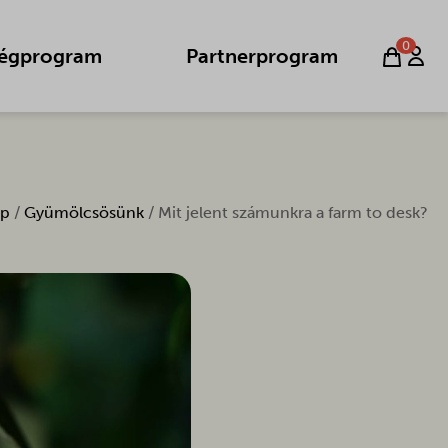
0
égprogram
Partnerprogram
ap
/
Gyümölcsösünk
/ Mit jelent számunkra a farm to desk?