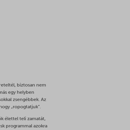
reteltél, biztosan nem
 más egy helyben
 sokkal zsengébbek. Az
 hogy „ropogtatjuk”.
 élettel teli zamatát,
desk programmal azokra