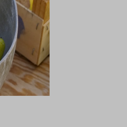
jával?