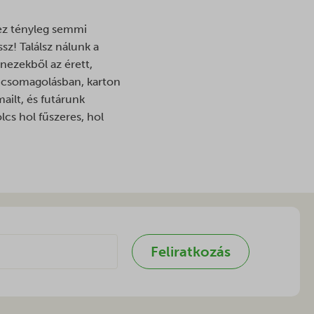
ez tényleg semmi
ssz! Találsz nálunk a
nezekből az érett,
m csomagolásban, karton
ailt, és futárunk
cs hol fűszeres, hol
Feliratkozás