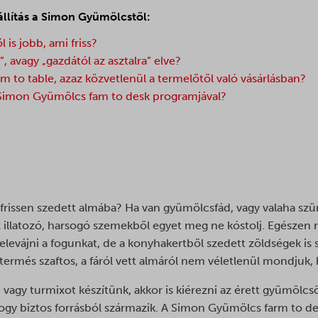
llítás a Simon Gyümölcstől:
 is jobb, ami friss?
, avagy „gazdától az asztalra” elve?
rm to table, azaz közvetlenül a termelőtől való vásárlásban?
 Simon Gyümölcs fam to desk programjával?
től is jobb, ami friss?
 frissen szedett almába? Ha van gyümölcsfád, vagy valaha szü
z illatozó, harsogó szemekből egyet meg ne kóstolj. Egészen
levájni a fogunkat, de a konyhakertből szedett zöldségek is
 termés szaftos, a fáról vett almáról nem véletlenül mondjuk,
 vagy turmixot készítünk, akkor is kiérezni az érett gyümölcsök
 hogy biztos forrásból származik. A Simon Gyümölcs farm to 