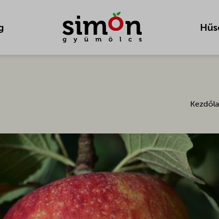
g
Hűs
Kezdől