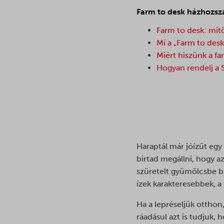
Farm to desk házhozszá
Farm to desk: mitől
Mi a „Farm to desk”
Miért hiszünk a fa
Hogyan rendelj a
Farm to desk: mi
Haraptál már jóízűt egy
bírtad megállni, hogy a
szüretelt gyümölcsbe be
ízek karakteresebbek, a
Ha a lepréseljük otthon,
ráadásul azt is tudjuk,