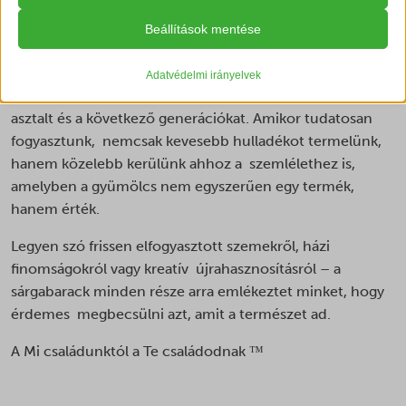
Részletek megjelenítése
Beállítások mentése
Egy gyümölcs, amely történetet mesél
Statisztikai
__cvg_session
A statisztikai sütik és szolgáltatások felhasználási információkat
A sárgabarack nemcsak egy nyári finomság. Egy darab a
gyűjtenek, amelyek lehetővé teszik számunkra, hogy betekintést
Adatvédelmi irányelvek
_gat_ua-*
nyerjünk abba, hogyan lépnek kapcsolatba látogatóink a
természetből, amely összeköti a termelőt, a családi
weboldalunkkal.
_hjsession_*
asztalt és a következő generációkat. Amikor tudatosan
Részletek megjelenítése
_lscache_vary
fogyasztunk, nemcsak kevesebb hulladékot termelünk,
Marketing
hanem közelebb kerülünk ahhoz a szemlélethez is,
_vis_opt_s
_clsk
A marketing szolgáltatásokat harmadik fél hirdetői vagy kiadói
amelyben a gyümölcs nem egyszerűen egy termék,
_vis_opt_test_cookie
használják személyre szabott hirdetések megjelenítésére. Ezt a
_ga
hanem érték.
látogatók nyomon követésével teszik meg különböző
cookieconsent_status
weboldalakon.
_ga_*
Legyen szó frissen elfogyasztott szemekről, házi
ct-ultimate-gdpr-cookie
Részletek megjelenítése
_gac_ua-*
finomságokról vagy kreatív újrahasznosításról – a
ct-ultimate-gdpr-cookie-level
Egyéb szolgáltatások
_gat_gtag_ua_*
sárgabarack minden része arra emlékeztet minket, hogy
_clck
Ez a kategória minden olyan sütit, domaint és szolgáltatást
googtrans
érdemes megbecsülni azt, amit a természet ad.
_gid
magában foglal, amelyek nem tartoznak a megadott kategóriákba,
_fbc
ISCHECKURLRISK
vagy amelyeket nem kategorizáltak.
_hjsessionuser_*
A Mi családunktól a Te családodnak ™
_fbp
Részletek megjelenítése
omLastFilled
_shopify_s
_gac_*
omnisendSessionID
_shopify_y
__cvg_sid