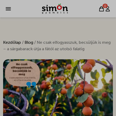
0
Kezdőlap
/
Blog
/ Ne csak elfogyasszuk, becsüljük is meg
– a sárgabarack útja a fától az utolsó falatig