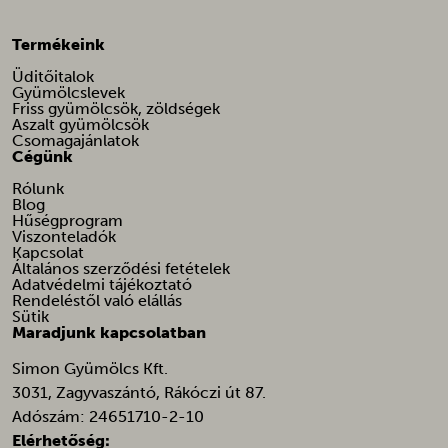
sbjs_migrations
_pandectes_gdpr
Termékeink
sbjs_session
_vwo_ds
sbjs_udata
Üditőitalok
_vwo_sn
Gyümölcslevek
tk_ai
Friss gyümölcsök, zöldségek
_vwo_uuid
Aszalt gyümölcsök
tk_qs
Csomagajánlatok
_vwo_uuid_v2
Cégünk
afrsm-help-beacon-hide
Rólunk
amp_*
Blog
Hűségprogram
ba_sid*
Viszonteladók
Kapcsolat
ba_vid*
Általános szerződési fetételek
Adatvédelmi tájékoztató
banner_multi_attempt
Rendeléstől való elállás
Sütik
cart_currency*
Maradjunk kapcsolatban
cfw_cart_hash
Simon Gyümölcs Kft.
chatbase_anon_id
3031, Zagyvaszántó, Rákóczi út 87.
Adószám: 24651710-2-10
galleryGoodAppsCurrentShownPerMonth
Elérhetőség: