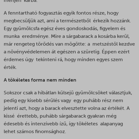
menjen kárba.
A fenntartható fogyasztás egyik fontos része, hogy
megbecsüljük azt, ami a természetből érkezik hozzánk.
Egy gyümölcsfa egész éves gondoskodás, figyelem és
munka eredménye. Mire a sárgabarack a kosárba kerül,
már rengeteg törődés van mögötte: a metszéstől kezdve
a növényvédelemen át egészen a szüretig. Éppen ezért
érdemes úgy tekinteni rá, hogy minden egyes szem
érték.
A tökéletes forma nem minden
Sokszor csak a hibátlan külsejű gyümölcsöket választjuk,
pedig egy kisebb sérülés vagy egy puhább rész nem
jelenti azt, hogy a barack elvesztette volna az értékét. A
kissé érettebb, puhább sárgabarack gyakran még
édesebb és intenzívebb ízű, így tökéletes alapanyag
lehet számos finomsághoz.