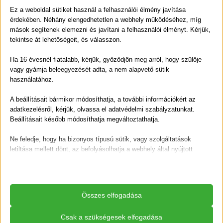
sütemények, piték és kevert tészták ízesítője.
Ez a weboldal sütiket használ a felhasználói élmény javítása
érdekében. Néhány elengedhetetlen a webhely működéséhez, míg
A fagyasztás különösen jó megoldás lehet akkor, ha
mások segítenek elemezni és javítani a felhasználói élményt. Kérjük,
egyszerre nagyobb mennyiségű barack áll rendelkezésre.
tekintse át lehetőségeit, és válasszon.
Így a nyár ízeit később is élvezhetjük, és nem kell
Ha 16 évesnél fiatalabb, kérjük, győződjön meg arról, hogy szülője
megválnunk a szezon kedvenc gyümölcsétől.
vagy gyámja beleegyezését adta, a nem alapvető sütik
használatához.
A sárgabarack magja sem feltétlenül hulladék
A beállításait bármikor módosíthatja, a további információkért az
A gyümölcs felhasználásánál sokszor csak a húsára
adatkezelésről, kérjük, olvassa el adatvédelmi szabályzatunkat.
gondolunk, pedig a mag is része a teljes gyümölcsnek. A
Beállításait később módosíthatja megváltoztathatja.
kertben komposztálható, így visszakerülhet a természet
körforgásába. A legfontosabb, hogy ne automatikusan
Ne feledje, hogy ha bizonyos típusú sütik, vagy szolgáltatások
letiltása mellett dönt, az befolyásolhatja a webhely által nyújtott
hulladékként tekintsünk minden maradékra, hanem
élményét és az általunk kínált szolgáltatásokat.
keressük meg a helyét.
A fenntarthatóság sokszor nem nagy változtatásokból áll,
Alapvető
Az alapvető sütik és szolgáltatások biztosítják az oldal megfelelő
Összes elfogadása
hanem apró döntésekből: abból, hogy felhasználjuk,
működéséhez. Ezek a sütik és szolgáltatások a GDPR szerint nem
amit lehet, megtervezzük a vásárlást, és értékeljük az
igénylik a felhasználó hozzájárulását.
Csak a szükségesek elfogadása
élelmiszerek mögött rejlő munkát.