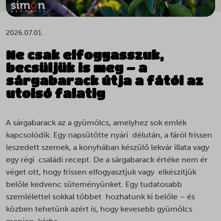
2026.07.01.
Ne csak elfogyasszuk,
becsüljük is meg – a
sárgabarack útja a fától az
utolsó falatig
A sárgabarack az a gyümölcs, amelyhez sok emlék
kapcsolódik. Egy napsütötte nyári délután, a fáról frissen
leszedett szemek, a konyhában készülő lekvár illata vagy
egy régi családi recept. De a sárgabarack értéke nem ér
véget ott, hogy frissen elfogyasztjuk vagy elkészítjük
belőle kedvenc süteményünket. Egy tudatosabb
szemlélettel sokkal többet hozhatunk ki belőle – és
közben tehetünk azért is, hogy kevesebb gyümölcs