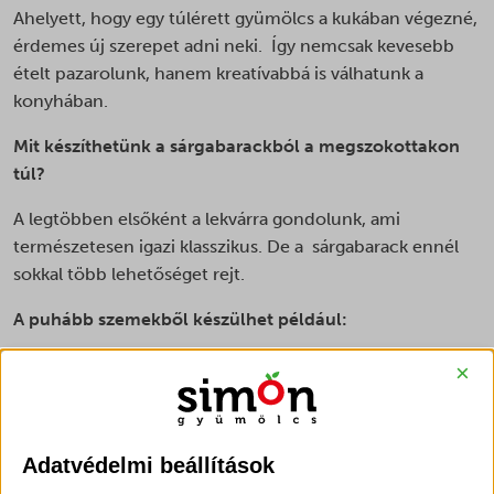
Ahelyett, hogy egy túlérett gyümölcs a kukában végezné,
érdemes új szerepet adni neki. Így nemcsak kevesebb
ételt pazarolunk, hanem kreatívabbá is válhatunk a
konyhában.
Mit készíthetünk a sárgabarackból a megszokottakon
túl?
A legtöbben elsőként a lekvárra gondolunk, ami
természetesen igazi klasszikus. De a sárgabarack ennél
sokkal több lehetőséget rejt.
A puhább szemekből készülhet például:
házi barackos smoothie vagy turmix,
×
friss gyümölcsszósz palacsintához, joghurthoz vagy
zabkásához, • fagyasztott gyümölcskocka későbbi
felhasználásra,
Adatvédelmi beállítások
házi gyümölcsjégkrém a nyári napokra,