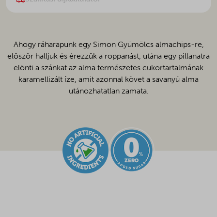
90
g
mennyiség
Ahogy ráharapunk egy Simon Gyümölcs almachips-re,
először halljuk és érezzük a roppanást, utána egy pillanatra
elönti a szánkat az alma természetes cukortartalmának
karamellizált íze, amit azonnal követ a savanyú alma
utánozhatatlan zamata.