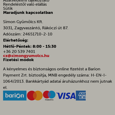
Adatvédelmi tájékoztató
Rendeléstől való elállás
afrsm-help-beacon-hide
Sütik
Maradjunk kapcsolatban
amp_*
Simon Gyümölcs Kft.
ba_sid*
3031, Zagyvaszántó, Rákóczi út 87.
ba_vid*
Adószám: 24651710-2-10
banner_multi_attempt
Elérhetőség:
Hétfő-Péntek: 8:00 - 15:30
cart_currency*
+36 20 539 7401
cx@simongyumolcs.hu
cfw_cart_hash
Fizetési módok
chatbase_anon_id
A kényelmes és biztonságos online fizetést a Barion
galleryGoodAppsCurrentShownPerMonth
Payment Zrt. biztosítja, MNB engedély száma: H-EN-I-
galleryGoodAppsPerDayNew
1064/2013. Bankkártyád adatai áruházunkhoz nem jutnak
el.
galleryGoodAppsStartDatePerDay
galleryGoodAppsStartDatePerMonth
i18next
litespeed_qc_hide_banner