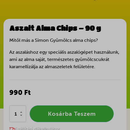
Aszalt Alma Chips – 90 g
Mitől más a Simon Gyümölcs alma chips?
Az aszaláshoz egy speciális aszalógépet használunk,
ami az alma saját, természetes gyümölcscukrát
karamellizálja az almaszeletek felületére.
990 Ft
Aszalt
Kosárba Teszem
Alma
Chips
–
Szállítási díjkalkulátor