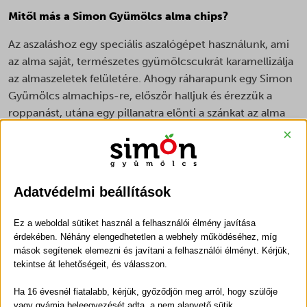
Mitől más a Simon Gyümölcs alma chips?
Az aszaláshoz egy speciális aszalógépet használunk, ami
az alma saját, természetes gyümölcscukrát karamellizálja
az almaszeletek felületére. Ahogy ráharapunk egy Simon
Gyümölcs almachips-re, először halljuk és érezzük a
roppanást, utána egy pillanatra elönti a szánkat az alma
természetes cukortartalmának karamellizált íze, amit
×
azonnal követ a savanyú alma utánozhatatlan zamata. Aki
csak egy zacskóval rendel, az az első harapás után
megbánja.
Adatvédelmi beállítások
Hogyan készül?
Ez a weboldal sütiket használ a felhasználói élmény javítása
A tökéletes alma chips elkészítéséhez savanykásabb
érdekében. Néhány elengedhetetlen a webhely működéséhez, míg
mások segítenek elemezni és javítani a felhasználói élményt. Kérjük,
almafajtákat választunk, hogy kellemesen fanyar, frissítő
tekintse át lehetőségeit, és válasszon.
alapunk legyen. Ősszel szüretelünk, majd kollégáinkkal
több lépcsőben, kézzel válogatjuk a terméseket, így
Ha 16 évesnél fiatalabb, kérjük, győződjön meg arról, hogy szülője
csakis érett, egészséges és nagyobb szemű almákkal
vagy gyámja beleegyezését adta, a nem alapvető sütik