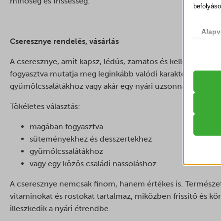
minőség és frissesség.
befolyáso
Alapv
Cseresznye rendelés, vásárlás
Az ala
sütik 
A cseresznye, amit kapsz, lédús, zamatos és kellemesen éde
fogyasztva mutatja meg leginkább valódi karakterét, de kiv
Statis
gyümölcssalátákhoz vagy akár egy nyári uzsonnához is.
__cvg_
A stat
lehető
_gat_ua
Tökéletes választás:
látoga
_hjsess
magában fogyasztva
_lscach
Marke
süteményekhez és desszertekhez
_clsk
A mark
_vis_op
gyümölcssalátákhoz
hirdet
_ga
vagy egy közös családi nassoláshoz
_vis_op
webold
_ga_*
cookiec
A cseresznye nemcsak finom, hanem értékes is. Természet
_gac_ua
Egyéb
vitaminokat és rostokat tartalmaz, miközben frissítő és 
ct-ultim
_clck
Ez a k
_gat_gt
illeszkedik a nyári étrendbe.
ct-ultim
tartoz
_fbc