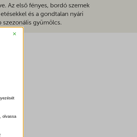
ye. Az első fényes, bordó szemek
etésekkel és a gondtalan nyári
b szezonális gyümölcs.
×
gyezését
k, olvassa
z