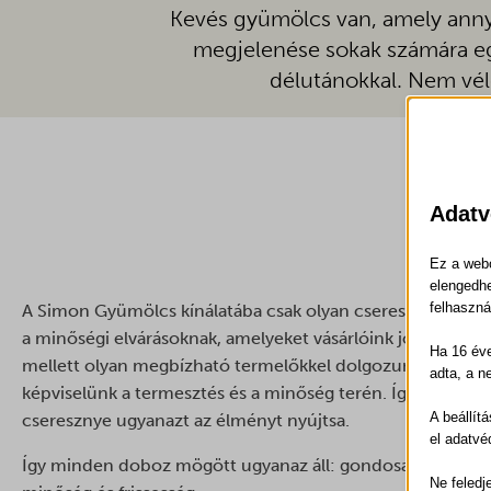
Kevés gyümölcs van, amely annyi
megjelenése sokak számára egy
délutánokkal. Nem vél
Adatv
Ez a webo
elengedhe
felhaszná
A Simon Gyümölcs kínálatába csak olyan cseresznye kerül
a minőségi elvárásoknak, amelyeket vásárlóink joggal várn
Ha 16 éve
mellett olyan megbízható termelőkkel dolgozunk együtt, 
adta, a n
képviselünk a termesztés és a minőség terén. Így biztosí
A beállít
cseresznye ugyanazt az élményt nyújtsa.
el adatvé
Így minden doboz mögött ugyanaz áll: gondosan válogatott
Ne feledj