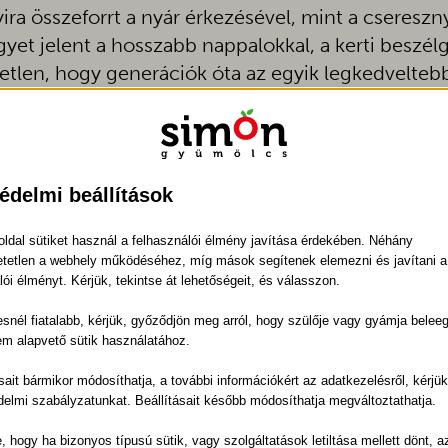
ra összeforrt a nyár érkezésével, mint a csereszn
et jelent a hosszabb nappalokkal, a kerti beszélg
etlen, hogy generációk óta az egyik legkedvelteb
édelmi beállítások
ldal sütiket használ a felhasználói élmény javítása érdekében. Néhány
tetlen a webhely működéséhez, míg mások segítenek elemezni és javítani a
lói élményt. Kérjük, tekintse át lehetőségeit, és válasszon.
het, amely megfelel azoknak
ak el tőlünk. Saját termésünk
snél fiatalabb, kérjük, győződjön meg arról, hogy szülője vagy gyámja belee
akikkel azonos szemléletet
em alapvető sütik használatához.
tjuk, hogy minden doboz
ásait bármikor módosíthatja, a további információkért az adatkezelésről, kérjü
delmi szabályzatunkat. Beállításait később módosíthatja megváltoztathatja.
 forrás, ellenőrzött
e, hogy ha bizonyos típusú sütik, vagy szolgáltatások letiltása mellett dönt, a