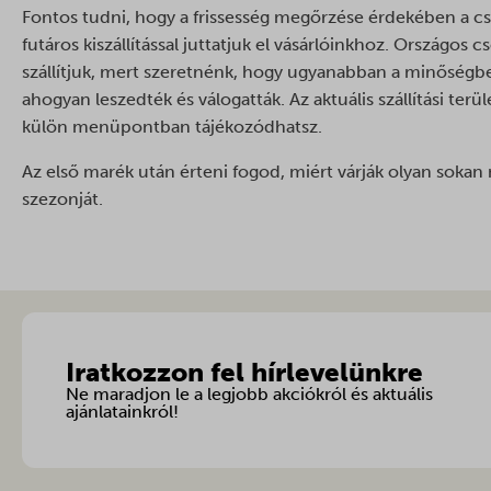
_gid
googtra
Fontos tudni, hogy a frissesség megőrzése érdekében a cse
_fbp
_hjsess
futáros kiszállítással juttatjuk el vásárlóinkhoz. Országo
ISCHE
_gac_*
__cvg_s
szállítjuk, mert szeretnénk, hogy ugyanabban a minőség
_shopif
omLastF
_gcl_au
ahogyan leszedték és válogatták. Az aktuális szállítási terü
__cvg_u
_shopif
omnise
külön menüpontban tájékozódhatsz.
_gcl_a
__kla_i
ajs_an
PHPSE
_gcl_gs
__ra
Az első marék után érteni fogod, miért várják olyan soka
last_py
session
szezonját.
_pin_un
__ralv
last_py
swym-se
_tt_ena
__v_an
mailchi
woocom
_ttp
__v_vr
page-vi
woocom
mailchi
_adtik
pys_firs
woocom
mailchi
_adtilst
pys_lan
wordpre
Iratkozzon fel hírlevelünkre
mailchi
_adtkf
pys_sta
wordpre
Ne maradjon le a legjobb akciókról és aktuális
mailchi
_adtkf
ajánlatainkról!
pysAdd
wp_woo
optiMon
_adts
pysTraf
wp-sett
optiMon
_dd_s
sbjs_cu
wp-sett