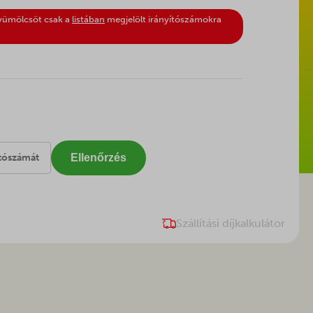
gyümölcsöt csak a
listában
megjelölt irányítószámokra
Ellenőrzés
Szállítási díjkalkulátor