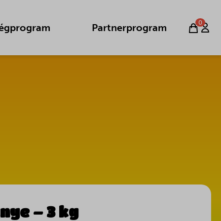
0
égprogram
Partnerprogram
nye – 3 kg