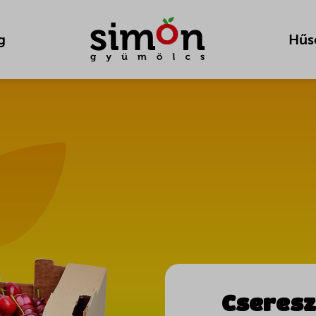
g
Hűs
Cseresz