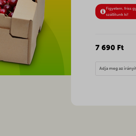
Figyelem, friss 
szállítunk ki!
7 690 Ft