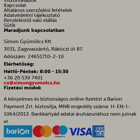
Viszonteladók
mailchimp_landing_site
__ralv
_tt_enable_cookie
Kapcsolat
woocommerce_items_in_cart
Általános szerződési fetételek
page-views
__v_anl__u__
_ttp
Adatvédelmi tájékoztató
woocommerce_recently_viewed
Rendeléstől való elállás
pys_first_visit
__v_vrep__t_d__
mailchimp_email_id
Sütik
wordpress_logged_in_*
pys_landing_page
Maradjunk kapcsolatban
_adtik
mailchimp_user_email
wordpress_test_cookie
pys_start_session
_adtilst
Simon Gyümölcs Kft.
mailchimp.cart.current_email
wp_woocommerce_session_*
3031, Zagyvaszántó, Rákóczi út 87.
pysAddToCartFragmentId
_adtkfc_WrNSBw
mailchimp.cart.previous_email
wp-settings-*
Adószám: 24651710-2-10
pysTrafficSource
_adtkfo_WrNSBw
optiMonkClient
Elérhetőség:
wp-settings-time-*
sbjs_current
_adts
Hétfő-Péntek: 8:00 - 15:30
optiMonkClientId
ywsl_wp_session
+36 20 539 7401
sbjs_current_add
_dd_s
cx@simongyumolcs.hu
mhcookie
Fizetési módok
sbjs_first
_gcl_ag
sbjs_first_add
A kényelmes és biztonságos online fizetést a Barion
_gcl_gb
Payment Zrt. biztosítja, MNB engedély száma: H-EN-I-
sbjs_migrations
_pandectes_gdpr
1064/2013. Bankkártyád adatai áruházunkhoz nem jutnak
sbjs_session
_vwo_ds
el.
sbjs_udata
_vwo_sn
tk_ai
_vwo_uuid