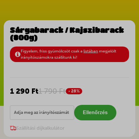
Sárgabarack / Kajszibarack
(800g)
Figyelem, friss gyümölcsöt csak a
listában
megjelölt
irányítószámokra szállítunk ki!
1 290 Ft
1 790 Ft
- 28%
Ellenőrzés
Szállítási díjkalkulátor