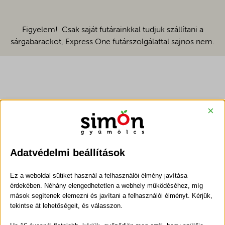
Figyelem! Csak saját futárainkkal tudjuk szállítani a
sárgabarackot, Express One futárszolgálattal sajnos nem.
×
A sárgabarackot jellemzően félkemény állapotban
Adatvédelmi beállítások
szállítjuk, hiszen csak így tudjuk biztosítani, hogy a
gyümölcs sértetlenül, megfelelő állapotban érkezzen
Ez a weboldal sütiket használ a felhasználói élmény javítása
meg Önhöz. A sárgabarack köztudottan utóérő
érdekében. Néhány elengedhetetlen a webhely működéséhez, míg
gyümölcs, így néhány nap szobahőmérsékleten tárolva
mások segítenek elemezni és javítani a felhasználói élményt. Kérjük,
tekintse át lehetőségeit, és válasszon.
természetes módon tovább érik, egyre puhábbá és
zamatosabbá válik. Így Ön döntheti el, hogy keményebb