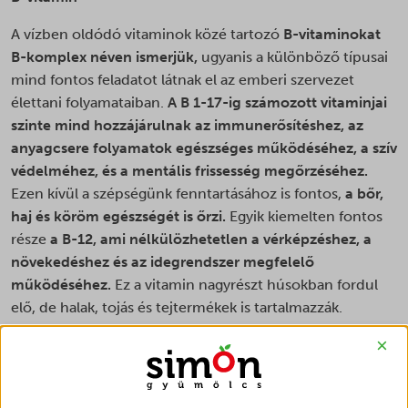
A vízben oldódó vitaminok közé tartozó
B-vitaminokat
B-komplex néven ismerjük,
ugyanis a különböző típusai
mind fontos feladatot látnak el az emberi szervezet
élettani folyamataiban.
A B 1-17-ig számozott vitaminjai
szinte mind hozzájárulnak az immunerősítéshez, az
anyagcsere folyamatok egészséges működéséhez, a szív
védelméhez, és a mentális frissesség megőrzéséhez.
Ezen kívül a szépségünk fenntartásához is fontos,
a bőr,
haj és köröm egészségét is őrzi.
Egyik kiemelten fontos
része
a B-12, ami nélkülözhetetlen a vérképzéshez, a
növekedéshez és az idegrendszer megfelelő
működéséhez.
Ez a vitamin nagyrészt húsokban fordul
elő, de halak, tojás és tejtermékek is tartalmazzák.
Növényi forrásként a búzakorpa, a spenót, a cékla,
×
fekete ribizli és a dió említhető meg.