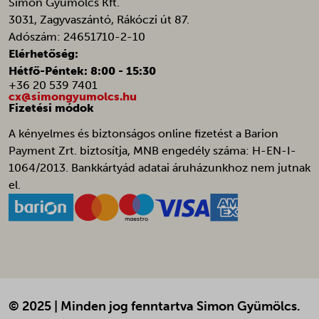
Simon Gyümölcs Kft.
3031, Zagyvaszántó, Rákóczi út 87.
s_epac
Adószám: 24651710-2-10
SL_GWPT_Show_Hide_tmp
Elérhetőség:
SLO_G_WPT_TO
Hétfő-Péntek: 8:00 - 15:30
+36 20 539 7401
SLO_GWPT_Show_Hide_tmp
cx@simongyumolcs.hu
Fizetési módok
SLO_wptGlobTipTmp
ssm_au_c
A kényelmes és biztonságos online fizetést a Barion
Payment Zrt. biztosítja, MNB engedély száma: H-EN-I-
SWG_CS_HTTPS_1
1064/2013. Bankkártyád adatai áruházunkhoz nem jutnak
swg_https_a2bc
el.
swym-pid
ttcsid
ttcsid_C8K7GITMP02EUPVMHU20
ttcsid_CD4324JC77U9UGLCUOG0
ucp_tabs
© 2025 | Minden jog fenntartva Simon Gyümölcs.
wz-customer-ip