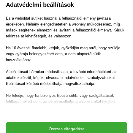
Adatvédelmi beállítások
Ez a weboldal sütiket használ a felhasználói élmény javítása
érdekében. Néhány elengedhetetlen a webhely működéséhez, míg
mások segítenek elemezni és javítani a felhasználói élményt. Kérjük,
tekintse át lehetőségeit, és válasszon.
Ha 16 évesnél fiatalabb, kérjük, győződjön meg arról, hogy szülője
vagy gyámja beleegyezését adta, a nem alapvető sütik
használatához.
C-vitamin
A beállításait bármikor módosíthatja, a további információkért az
adatkezelésről, kérjük, olvassa el adatvédelmi szabályzatunkat.
A
C-vitamin, más néven
aszkorbinsav
vízben jól oldódó,
Beállításait később módosíthatja megváltoztathatja.
erősen antioxidáns hatású vegyület. A legközismertebb a
vitaminok közül, nem is véletlen, hiszen alapvetően
Ne feledje, hogy ha bizonyos típusú sütik, vagy szolgáltatások
hozzájárul az immunrendszer normál működéséhez,
letiltása mellett dönt, az befolyásolhatja a webhely által nyújtott
élményét és az általunk kínált szolgáltatásokat.
elősegíti a vas felszívódását a szervezet számára, segít a
stressz leküzdésében és csökkenti a fáradtságot.
C-
Alapvető
vitamin szükséges az optimális kollagén termelődéshez
Az alapvető sütik és szolgáltatások biztosítják az oldal megfelelő
Összes elfogadása
is, ezáltal
a bőr, a fogak és fogíny, a csontozat és az erek