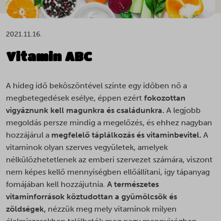
2021.11.16.
Vitamin ABC
A hideg idő beköszöntével szinte egy időben nő a
megbetegedések esélye, éppen ezért
fokozottan
vigyáznunk kell magunkra és családunkra.
A legjobb
megoldás persze mindig a megelőzés, és ehhez nagyban
hozzájárul a
megfelelő táplálkozás és vitaminbevitel.
A
vitaminok olyan szerves vegyületek, amelyek
nélkülözhetetlenek az emberi szervezet számára, viszont
nem képes kellő mennyiségben ellőállítani, így tápanyag
fomájában kell hozzájutnia.
A természetes
vitaminforrások köztudottan a gyümölcsök és
zöldségek,
nézzük meg mely vitaminok milyen