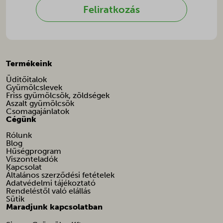
galleryGoodAppsCurrentShownPerMonth
Feliratkozás
galleryGoodAppsPerDayNew
galleryGoodAppsStartDatePerDay
galleryGoodAppsStartDatePerMonth
Termékeink
i18next
Üditőitalok
litespeed_qc_hide_banner
Gyümölcslevek
Friss gyümölcsök, zöldségek
localization
Aszalt gyümölcsök
Csomagajánlatok
omnisend-form-69fa234ac2dcd9c131684011-version-selected
Cégünk
optimize_uuid
Rólunk
Blog
orderdisplay_v
Hűségprogram
Viszonteladók
ot_tik_tok_utm_campaign
Kapcsolat
Általános szerződési fetételek
ot_tik_tok_utm_source
Adatvédelmi tájékoztató
Rendeléstől való elállás
pbid
Sütik
Maradjunk kapcsolatban
perf_*
public,max-age