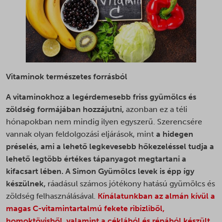
_shopify_s
_gac_*
omnisendSessionID
_shopify_y
__cvg_sid
_gcl_au
PHPSESSID
ajs_anonymous_id
__cvg_uid
_gcl_aw
sessionId
last_pys_landing_page
__kla_id
_gcl_gs
swym-session-id
last_pysTrafficSource
__ra
_pin_unauth
woocommerce_cart_hash
Vitaminok természetes forrásból
mailchimp_landing_site
__ralv
_tt_enable_cookie
woocommerce_items_in_cart
page-views
A vitaminokhoz a legérdemesebb friss gyümölcs és
__v_anl__u__
_ttp
woocommerce_recently_viewed
zöldség formájában hozzájutni,
azonban ez a téli
pys_first_visit
__v_vrep__t_d__
mailchimp_email_id
wordpress_logged_in_*
hónapokban nem mindig ilyen egyszerű. Szerencsére
pys_landing_page
_adtik
mailchimp_user_email
vannak olyan feldolgozási eljárások, mint
a hidegen
wordpress_test_cookie
pys_start_session
_adtilst
préselés, ami a lehető legkevesebb hőkezeléssel tudja a
mailchimp.cart.current_email
wp_woocommerce_session_*
pysAddToCartFragmentId
lehető legtöbb értékes tápanyagot megtartani a
_adtkfc_WrNSBw
mailchimp.cart.previous_email
wp-settings-*
kifacsart lében. A Simon Gyümölcs levek is épp így
pysTrafficSource
_adtkfo_WrNSBw
optiMonkClient
wp-settings-time-*
készülnek,
ráadásul számos jótékony hatású gyümölcs és
sbjs_current
_adts
optiMonkClientId
zöldség felhasználásával.
Kínálatunkban az almán kívül a
ywsl_wp_session
sbjs_current_add
_dd_s
magas C-vitamintartalmú fekete ribizliből,
mhcookie
sbjs_first
_gcl_ag
homoktövisből, valamint a céklából és répából készült