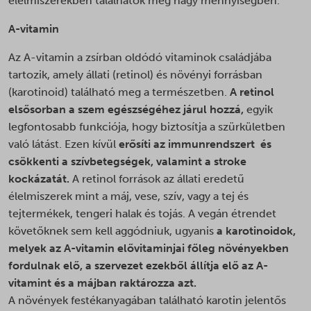
élelmiszerekben találhatók meg nagy mennyiségben.
A-vitamin
Az A-vitamin a zsírban oldódó vitaminok családjába
tartozik, amely állati (retinol) és növényi forrásban
(karotinoid) található meg a természetben.
A retinol
elsősorban a szem egészségéhez járul hozzá,
egyik
legfontosabb funkciója, hogy biztosítja a szürkületben
való látást. Ezen kívül
erősíti az immunrendszert és
csökkenti a szívbetegségek, valamint a stroke
kockázatát.
A retinol források az állati eredetű
élelmiszerek mint a máj, vese, szív, vagy a tej és
tejtermékek, tengeri halak és tojás. A vegán étrendet
követőknek sem kell aggódniuk, ugyanis
a karotinoidok,
melyek az A-vitamin elővitaminjai főleg növényekben
fordulnak elő, a szervezet ezekből állítja elő az A-
vitamint és a májban raktározza azt.
A növények festékanyagában található karotin jelentős