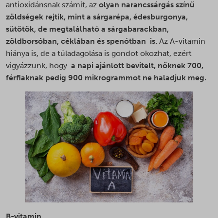
antioxidánsnak számít, az
olyan narancssárgás színű
zöldségek rejtik, mint a sárgarépa, édesburgonya,
sütőtök, de megtalálható a sárgabarackban,
zöldborsóban, céklában és spenótban is.
Az A-vitamin
hiánya is, de a túladagolása is gondot okozhat, ezért
vigyázzunk, hogy
a napi ajánlott bevitelt, nőknek 700,
férfiaknak pedig 900 mikrogrammot ne haladjuk meg.
B-vitamin